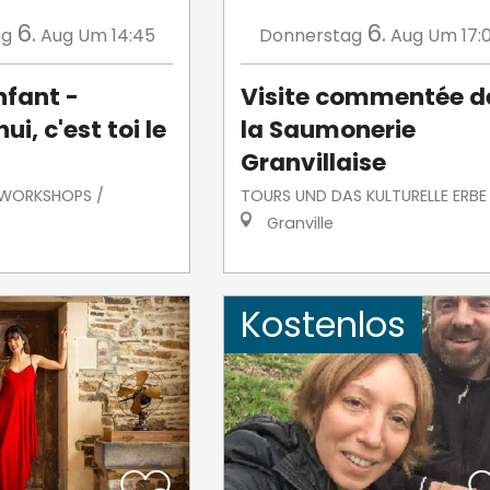
6.
6.
ag
Aug
Um 14:45
Donnerstag
Aug
Um 17:
nfant -
Visite commentée d
ui, c'est toi le
la Saumonerie
Granvillaise
/ WORKSHOPS /
TOURS UND DAS KULTURELLE ERBE
Granville
Kostenlos