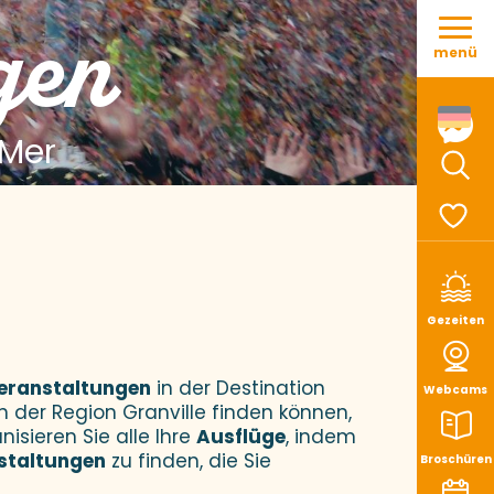
Aller
gen
au
menü
contenu
principal
 Mer
Such
Voir le
Gezeiten
eranstaltungen
in der Destination
Webcams
n der Region Granville finden können,
nisieren Sie alle Ihre
Ausflüge
, indem
staltungen
zu finden, die Sie
Broschüren