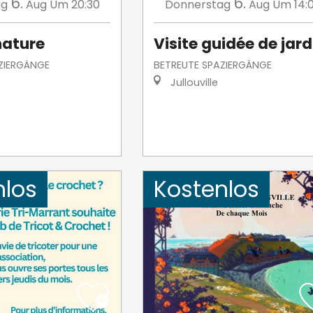
6.
6.
ag
Aug
Um 20:30
Donnerstag
Aug
Um 14:
nature
Visite guidée de jard
ZIERGÄNGE
BETREUTE SPAZIERGÄNGE
Jullouville
nlos
Kostenlos