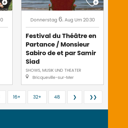
6.
30
Donnerstag
Aug
Um 20:30
Festival du Théâtre en
Partance / Monsieur
Sabiro de et par Samir
Siad
SHOWS, MUSIK UND THEATER
Bricqueville-sur-Mer
3
16+
32+
48
❯
❯❯