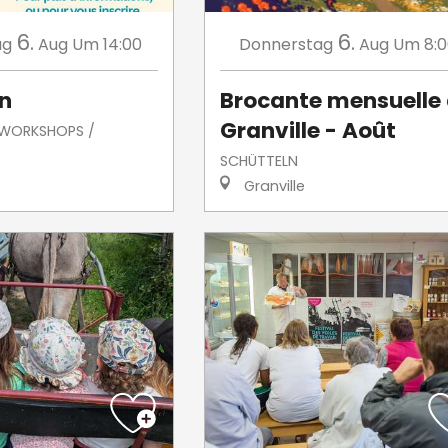
6.
6.
ag
Aug
Um 14:00
Donnerstag
Aug
Um 8:
n
Brocante mensuelle
Granville - Août
/ WORKSHOPS /
SCHÜTTELN
Granville