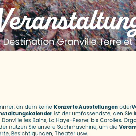
 Veranstaltun
 Destination Granville Terre et
 aux favoris
Sommer, an dem keine
Konzerte
,
Ausstellungen
oder
V
nstaltungskalender
ist der umfassendste, den Sie i
 Donville les Bains, La Haye-Pesnel bis Carolles. Orga
der nutzen Sie unsere Suchmaschine, um die
Veran
erte, Besichtigungen, Theater usw.