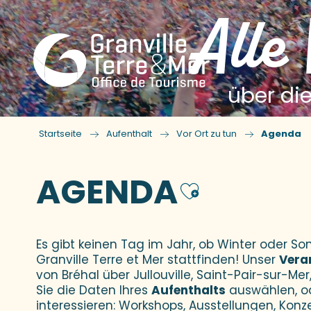
Alle
über die
Startseite
Aufenthalt
Vor Ort zu tun
Agenda
AGENDA
Ajouter
Es gibt keinen Tag im Jahr, ob Winter oder 
Granville Terre et Mer stattfinden! Unser
Vera
von Bréhal über Jullouville, Saint-Pair-sur-Mer,
Sie die Daten Ihres
Aufenthalts
auswählen, o
interessieren: Workshops, Ausstellungen, Konz