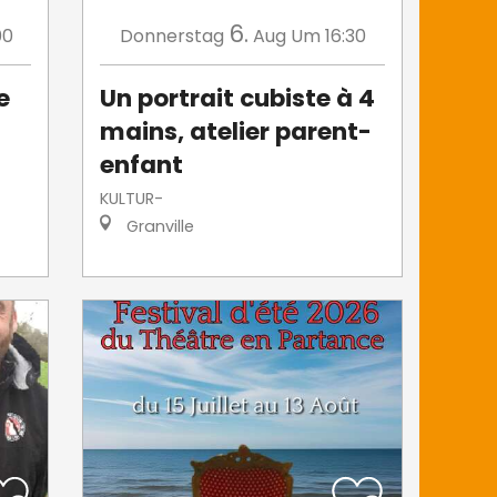
6.
00
Donnerstag
Aug
Um 16:30
e
Un portrait cubiste à 4
mains, atelier parent-
enfant
KULTUR-
Granville