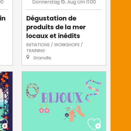
6.
00
Donnerstag
Aug
Um 11:00
in
Dégustation de
produits de la mer
locaux et inédits
INITIATIONS / WORKSHOPS /
TRAINING
Granville