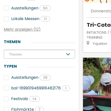
Ausstellungen
50
Donnerst
Lokale Messen
11
Tri-Coto
Mehr anzeigen (12)
INITIATIONS 
TRAINING
THEMEN
Yquelon
TYPEN
Ausstellungen
38
bal-1699019489918482176
1
Festivals
14
Flohmärkte
7