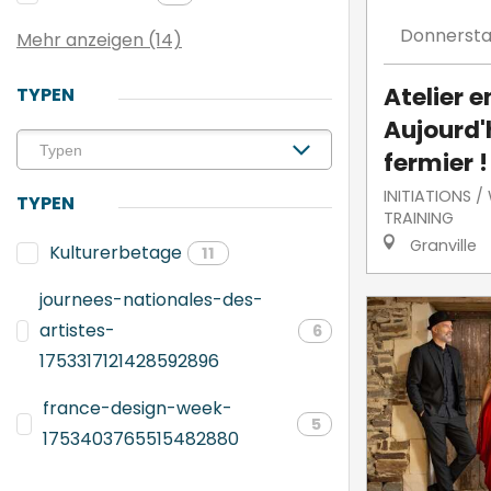
Donnerst
Mehr anzeigen (14)
Atelier e
TYPEN
Aujourd'h
fermier !
INITIATIONS 
TYPEN
TRAINING
Granville
Kulturerbetage
11
journees-nationales-des-
artistes-
6
1753317121428592896
france-design-week-
5
1753403765515482880