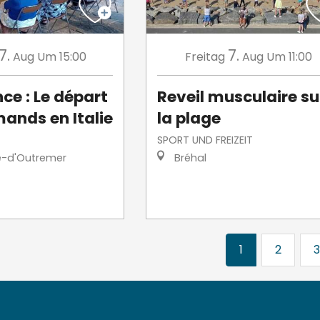
7.
7.
Aug
Um 15:00
Freitag
Aug
Um 11:00
ce : Le départ
Reveil musculaire su
ands en Italie
la plage
SPORT UND FREIZEIT
e-d'Outremer
Bréhal
1
2
3