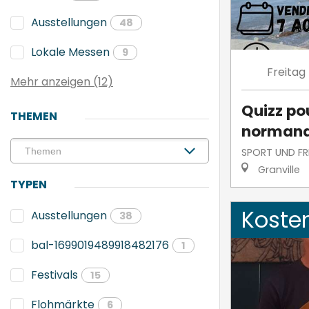
Ausstellungen
48
Lokale Messen
9
Freitag
Mehr anzeigen (12)
Quizz po
THEMEN
norman
SPORT UND FRE
Granville
TYPEN
Koste
Ausstellungen
38
bal-1699019489918482176
1
Festivals
15
Flohmärkte
6