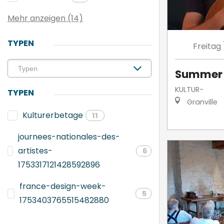
Mehr anzeigen (14)
TYPEN
Freitag
Summer 
KULTUR-
TYPEN
Granville
Kulturerbetage
11
journees-nationales-des-
artistes-
6
1753317121428592896
france-design-week-
5
1753403765515482880