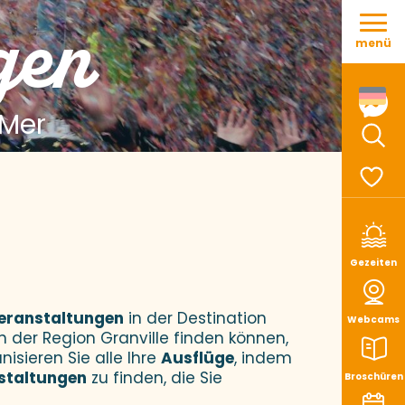
Aller
gen
au
menü
contenu
principal
 Mer
Such
Voir le
Gezeiten
eranstaltungen
in der Destination
Webcams
n der Region Granville finden können,
nisieren Sie alle Ihre
Ausflüge
, indem
staltungen
zu finden, die Sie
Broschüren