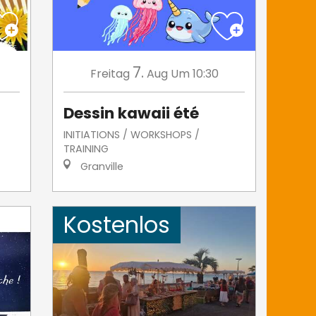
7.
Freitag
Aug
Um 10:30
Dessin kawaii été
INITIATIONS / WORKSHOPS /
TRAINING
Granville
Kostenlos