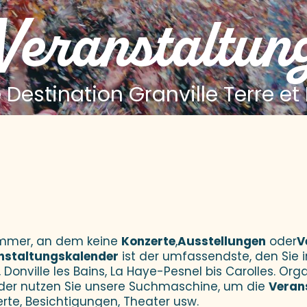
 Veranstaltun
 Destination Granville Terre et
 aux favoris
Sommer, an dem keine
Konzerte
,
Ausstellungen
oder
V
nstaltungskalender
ist der umfassendste, den Sie i
 Donville les Bains, La Haye-Pesnel bis Carolles. Orga
der nutzen Sie unsere Suchmaschine, um die
Veran
erte, Besichtigungen, Theater usw.