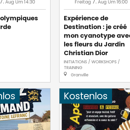
7.
7.
Aug
Um 14:30
Freitag
Aug
Um 16:00
 olympiques
Expérience de
urde
Destination : je créé
mon cyanotype ave
les fleurs du Jardin
Christian Dior
INITIATIONS / WORKSHOPS /
TRAINING
Granville
nlos
Kostenlos