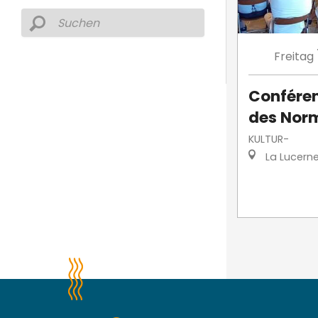
Freitag
Conféren
des Norm
KULTUR-
La Lucern