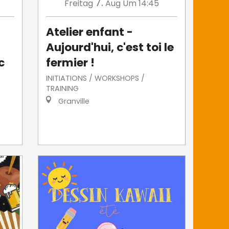
7.
Freitag
Aug
Um 14:45
Atelier enfant -
Aujourd'hui, c'est toi le
c
fermier !
INITIATIONS / WORKSHOPS /
TRAINING
Granville