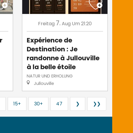
7.
Freitag
Aug
Um 21:20
r
Expérience de
Destination : Je
randonne à Jullouville
à la belle étoile
NATUR UND ERHOLUNG
Jullouville
15+
30+
47
❯
❯❯