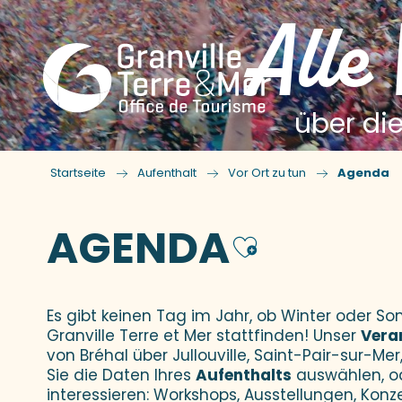
Alle
über die
Startseite
Aufenthalt
Vor Ort zu tun
Agenda
AGENDA
Ajouter
Es gibt keinen Tag im Jahr, ob Winter oder 
Granville Terre et Mer stattfinden! Unser
Vera
von Bréhal über Jullouville, Saint-Pair-sur-Mer,
Sie die Daten Ihres
Aufenthalts
auswählen, o
interessieren: Workshops, Ausstellungen, Konz