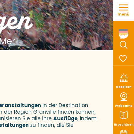
Aller
gen
au
menü
contenu
principal
 Mer
Such
Voir le
Gezeiten
eranstaltungen
in der Destination
Webcams
n der Region Granville finden können,
nisieren Sie alle Ihre
Ausflüge
, indem
staltungen
zu finden, die Sie
Broschüren