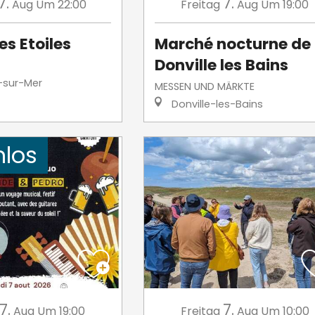
7.
7.
Aug
Um 22:00
Freitag
Aug
Um 19:00
es Etoiles
Marché nocturne de
Donville les Bains
-sur-Mer
MESSEN UND MÄRKTE
Donville-les-Bains
nlos
7.
7.
Aug
Um 19:00
Freitag
Aug
Um 10:00