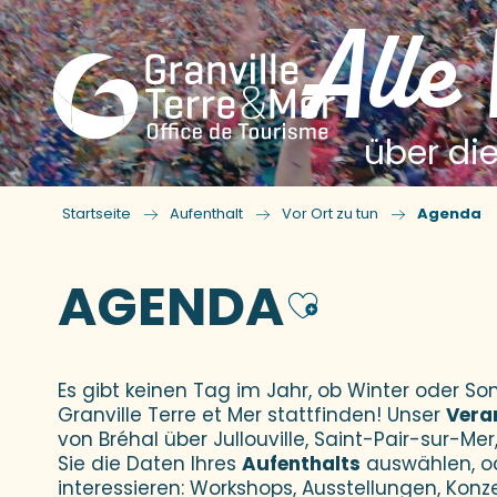
Alle
über die
Startseite
Aufenthalt
Vor Ort zu tun
Agenda
AGENDA
Ajouter
Es gibt keinen Tag im Jahr, ob Winter oder 
Granville Terre et Mer stattfinden! Unser
Vera
von Bréhal über Jullouville, Saint-Pair-sur-Mer,
Sie die Daten Ihres
Aufenthalts
auswählen, o
interessieren: Workshops, Ausstellungen, Konz