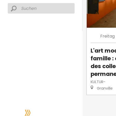
Freitag
L'art mo
famille 
des coll
permane
KULTUR-
Granville