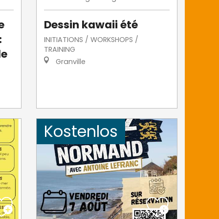
e
Dessin kawaii été
:
INITIATIONS / WORKSHOPS /
TRAINING
le
Granville
Kostenlos