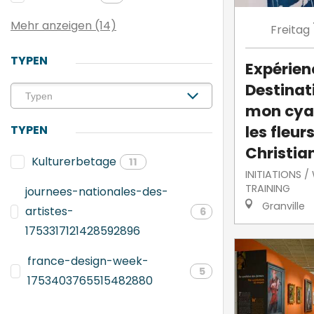
Mehr anzeigen (14)
Freitag
TYPEN
Expérien
Destinati
mon cya
les fleur
TYPEN
Christian
Kulturerbetage
11
INITIATIONS 
TRAINING
journees-nationales-des-
Granville
artistes-
6
1753317121428592896
france-design-week-
5
1753403765515482880