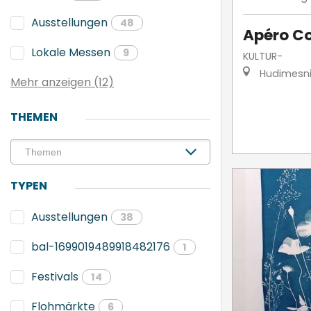
Ausstellungen
48
Apéro C
Lokale Messen
9
KULTUR-
Hudimesni
Mehr anzeigen (12)
THEMEN
TYPEN
Ausstellungen
38
bal-1699019489918482176
1
Festivals
14
Flohmärkte
6