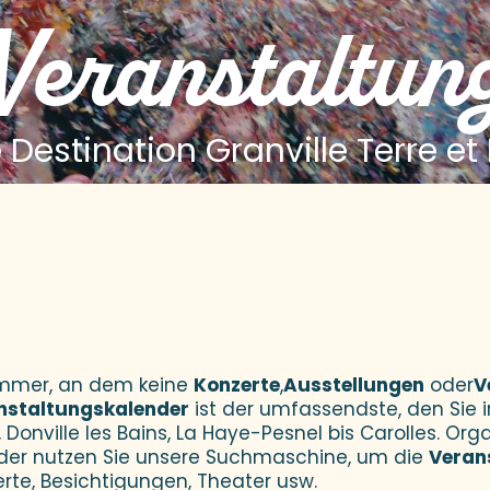
 Veranstaltun
 Destination Granville Terre et
 aux favoris
Sommer, an dem keine
Konzerte
,
Ausstellungen
oder
V
nstaltungskalender
ist der umfassendste, den Sie i
 Donville les Bains, La Haye-Pesnel bis Carolles. Orga
der nutzen Sie unsere Suchmaschine, um die
Veran
erte, Besichtigungen, Theater usw.