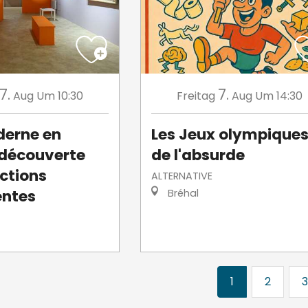
7.
7.
Aug
Um 10:30
Freitag
Aug
Um 14:30
derne en
Les Jeux olympique
: découverte
de l'absurde
ections
ALTERNATIVE
ntes
Bréhal
1
2
3