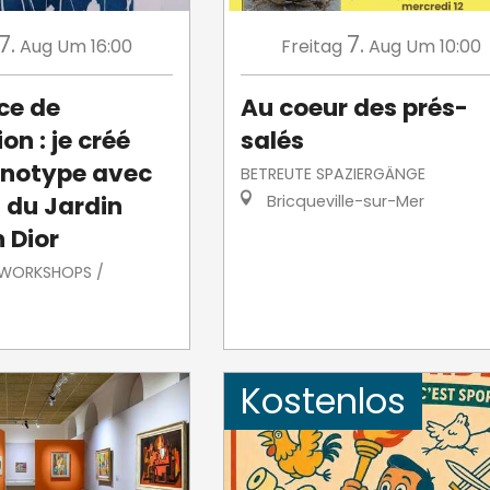
7.
7.
Aug
Um 16:00
Freitag
Aug
Um 10:00
ce de
Au coeur des prés-
on : je créé
salés
notype avec
BETREUTE SPAZIERGÄNGE
s du Jardin
Bricqueville-sur-Mer
 Dior
/ WORKSHOPS /
Kostenlos