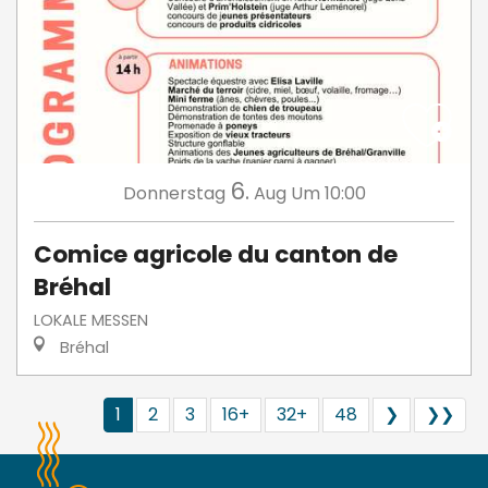
6.
Donnerstag
Aug
Um 10:00
Comice agricole du canton de
Bréhal
LOKALE MESSEN
Bréhal
1
2
3
16+
32+
48
❯
❯❯