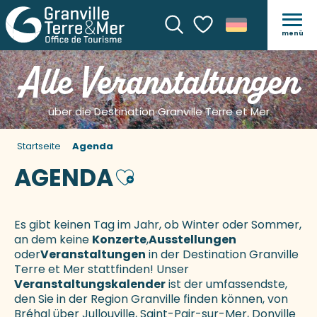
menü
Suche
Voir les favoris
Alle Veranstaltungen
über die Destination Granville Terre et Mer
Startseite
Agenda
AGENDA
Ajouter aux favoris
Es gibt keinen Tag im Jahr, ob Winter oder Sommer,
an dem keine
Konzerte
,
Ausstellungen
oder
Veranstaltungen
in der Destination Granville
Terre et Mer stattfinden! Unser
Veranstaltungskalender
ist der umfassendste,
den Sie in der Region Granville finden können, von
Bréhal über Jullouville, Saint-Pair-sur-Mer, Donville