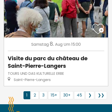
8.
Samstag
Aug
Um 15:00
Visite du parc du château de
Saint-Pierre-Langers
TOURS UND DAS KULTURELLE ERBE
Saint-Pierre-Langers
1
2
3
15+
30+
45
❯
❯❯