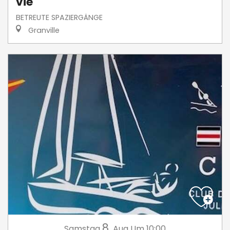
vie
BETREUTE SPAZIERGÄNGE
Granville
8.
Samstag
Aug
Um 10:00