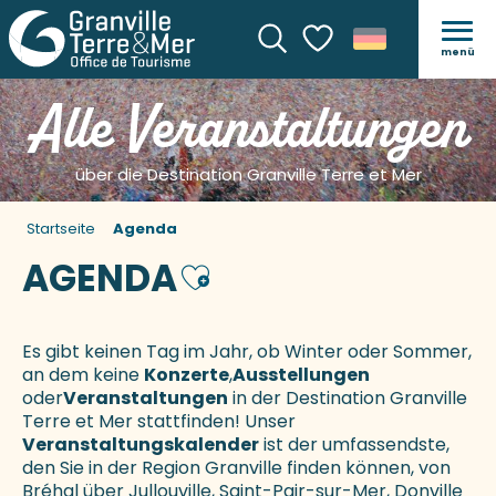
menü
Suche
Voir les favoris
Alle Veranstaltungen
über die Destination Granville Terre et Mer
Startseite
Agenda
AGENDA
Ajouter aux favoris
Es gibt keinen Tag im Jahr, ob Winter oder Sommer,
an dem keine
Konzerte
,
Ausstellungen
oder
Veranstaltungen
in der Destination Granville
Terre et Mer stattfinden! Unser
Veranstaltungskalender
ist der umfassendste,
den Sie in der Region Granville finden können, von
Bréhal über Jullouville, Saint-Pair-sur-Mer, Donville