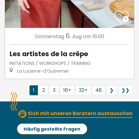
6.
Donnerstag
Aug
Um 16:00
Les artistes de la crêpe
INITIATIONS / WORKSHOPS / TRAINING
La Lucerne-d'Outremer
1
2
3
16+
32+
48
❯
❯❯
Sich mit unseren Beratern austauschen
Häufig gestellte Fragen