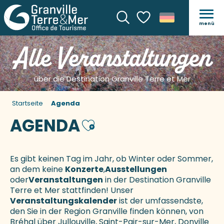
menü
Suche
Voir les favoris
Alle Veranstaltungen
über die Destination Granville Terre et Mer
Startseite
Agenda
AGENDA
Ajouter aux favoris
Es gibt keinen Tag im Jahr, ob Winter oder Sommer,
an dem keine
Konzerte
,
Ausstellungen
oder
Veranstaltungen
in der Destination Granville
Terre et Mer stattfinden! Unser
Veranstaltungskalender
ist der umfassendste,
den Sie in der Region Granville finden können, von
Bréhal über Jullouville, Saint-Pair-sur-Mer, Donville