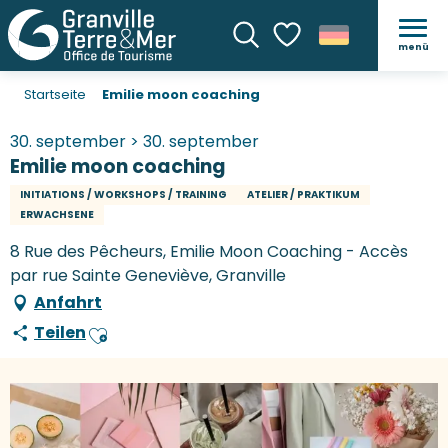
menü
Suche
Voir les favoris
Startseite
Emilie moon coaching
30. september > 30. september
Emilie moon coaching
INITIATIONS / WORKSHOPS / TRAINING
ATELIER / PRAKTIKUM
ERWACHSENE
8 Rue des Pêcheurs, Emilie Moon Coaching - Accès
par rue Sainte Geneviève, Granville
Anfahrt
Teilen
Ajouter aux favoris