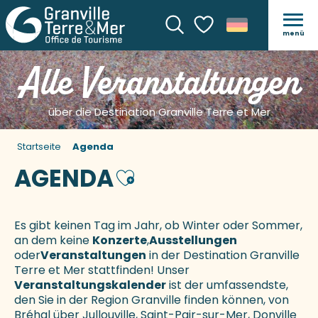
menü
Suche
Voir les favoris
Alle Veranstaltungen
über die Destination Granville Terre et Mer
Startseite
Agenda
AGENDA
Ajouter aux favoris
Es gibt keinen Tag im Jahr, ob Winter oder Sommer,
an dem keine
Konzerte
,
Ausstellungen
oder
Veranstaltungen
in der Destination Granville
Terre et Mer stattfinden! Unser
Veranstaltungskalender
ist der umfassendste,
den Sie in der Region Granville finden können, von
Bréhal über Jullouville, Saint-Pair-sur-Mer, Donville