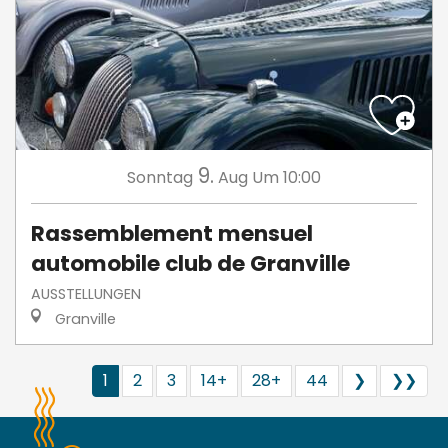
9.
Sonntag
Aug
Um 10:00
Rassemblement mensuel
automobile club de Granville
AUSSTELLUNGEN
Granville
1
2
3
14+
28+
44
❯
❯❯