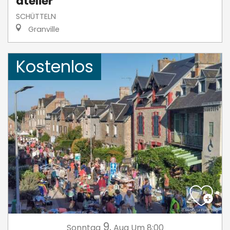
atelier
SCHÜTTELN
Granville
Kostenlos
9.
Sonntag
Aug
Um 8:00