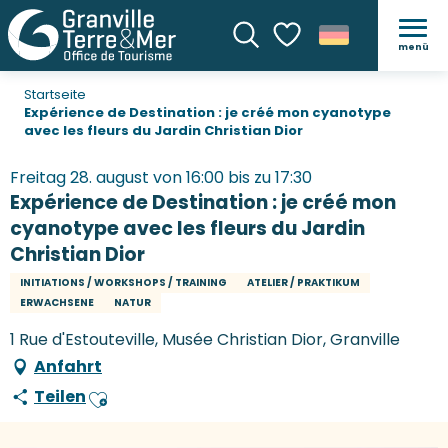
menü
Suche
Voir les favoris
Startseite
Expérience de Destination : je créé mon cyanotype
avec les fleurs du Jardin Christian Dior
Freitag 28. august von 16:00 bis zu 17:30
Expérience de Destination : je créé mon
cyanotype avec les fleurs du Jardin
Christian Dior
INITIATIONS / WORKSHOPS / TRAINING
ATELIER / PRAKTIKUM
ERWACHSENE
NATUR
1 Rue d'Estouteville, Musée Christian Dior, Granville
Anfahrt
Teilen
Ajouter aux favoris