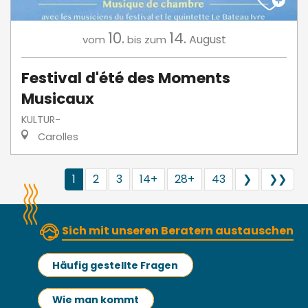
10.
14.
August
vom
bis zum
Festival d'été des Moments
Musicaux
KULTUR-
Carolles
1
2
3
14+
28+
43
❯
❯❯
Sich mit unseren Beratern austauschen
Häufig gestellte Fragen
Wie man kommt