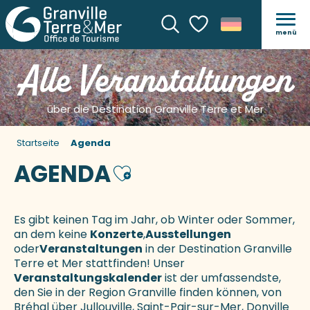
menü
Suche
Voir les favoris
Alle Veranstaltungen
über die Destination Granville Terre et Mer
Startseite
Agenda
AGENDA
Ajouter aux favoris
Es gibt keinen Tag im Jahr, ob Winter oder Sommer,
an dem keine
Konzerte
,
Ausstellungen
oder
Veranstaltungen
in der Destination Granville
Terre et Mer stattfinden! Unser
Veranstaltungskalender
ist der umfassendste,
den Sie in der Region Granville finden können, von
Bréhal über Jullouville, Saint-Pair-sur-Mer, Donville