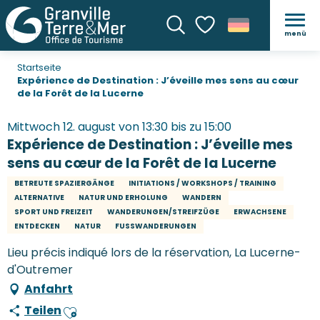
menü
Suche
Voir les favoris
Startseite
Expérience de Destination : J’éveille mes sens au cœur
de la Forêt de la Lucerne
Mittwoch 12. august von 13:30 bis zu 15:00
Expérience de Destination : J’éveille mes
sens au cœur de la Forêt de la Lucerne
BETREUTE SPAZIERGÄNGE
INITIATIONS / WORKSHOPS / TRAINING
ALTERNATIVE
NATUR UND ERHOLUNG
WANDERN
SPORT UND FREIZEIT
WANDERUNGEN/STREIFZÜGE
ERWACHSENE
ENTDECKEN
NATUR
FUSSWANDERUNGEN
Lieu précis indiqué lors de la réservation, La Lucerne-
d'Outremer
Anfahrt
Teilen
Ajouter aux favoris