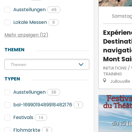
Ausstellungen
46
Samsta
Lokale Messen
9
Expérien
Mehr anzeigen (12)
Destinati
navigati
THEMEN
Mont Sai
INITIATIONS 
TRAINING
TYPEN
Jullouville
Ausstellungen
36
bal-1699019489918482176
1
Festivals
14
Flohmärkte
6