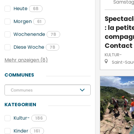
Samsta
Heute
68
Spectacl
Morgen
61
: la petit
Wochenende
78
compagn
Contact
Diese Woche
78
KULTUR-
Mehr anzeigen (8)
Saint-Sau
COMMUNES
KATEGORIEN
Kultur-
186
Kinder
161