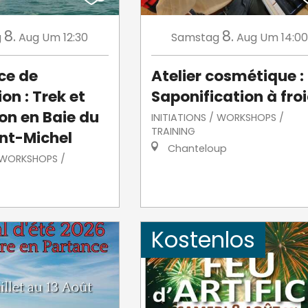
8.
8.
g
Aug
Um 12:30
Samstag
Aug
Um 14:00
ce de
Atelier cosmétique :
on : Trek et
Saponification à fro
on en Baie du
INITIATIONS / WORKSHOPS /
TRAINING
nt-Michel
Chanteloup
/ WORKSHOPS /
Kostenlos