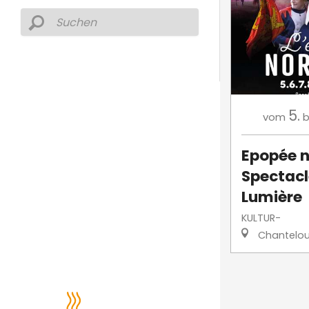
5.
vom
b
Epopée 
Spectacl
Lumière
KULTUR-
Chantelo