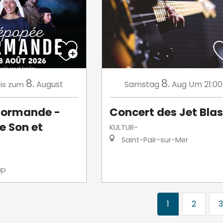
8.
8.
August
Samstag
Aug
Um 21:00
is zum
normande -
Concert des Jet Blas
e Son et
KULTUR-
Saint-Pair-sur-Mer
up
1
2
3