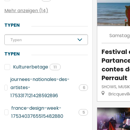
Mehr anzeigen (14)
TYPEN
Samstag
Festival
TYPEN
Partance
Kulturerbetage
11
contes d
Perrault
journees-nationales-des-
SHOWS, MUSIK
artistes-
6
Bricquevil
1753317121428592896
france-design-week-
5
1753403765515482880