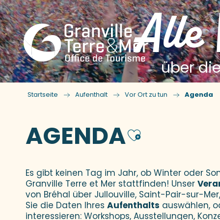
Alle
über die
Startseite
Aufenthalt
Vor Ort zu tun
Agenda
AGENDA
Ajouter
Es gibt keinen Tag im Jahr, ob Winter oder 
Granville Terre et Mer stattfinden! Unser
Vera
von Bréhal über Jullouville, Saint-Pair-sur-Mer,
Sie die Daten Ihres
Aufenthalts
auswählen, o
interessieren: Workshops, Ausstellungen, Konz