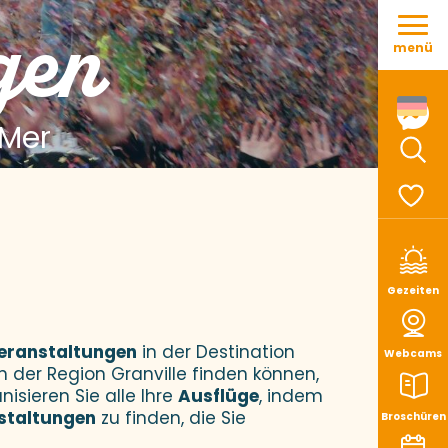
Aller
gen
au
menü
contenu
principal
 Mer
Such
Voir le
Gezeiten
eranstaltungen
in der Destination
Webcams
n der Region Granville finden können,
nisieren Sie alle Ihre
Ausflüge
, indem
staltungen
zu finden, die Sie
Broschüren