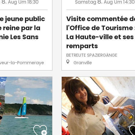
8.
8.
g
Aug
Um 18:30
Samstag
Aug
Um 14:30
e jeune public
Visite commentée d
e reine par la
l'Office de Tourisme 
ie Les Sans
La Haute-ville et ses
remparts
BETREUTE SPAZIERGÄNGE
veur-la-Pommeraye
Granville