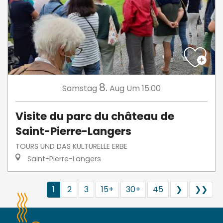
8.
Samstag
Aug
Um 15:00
Visite du parc du château de
Saint-Pierre-Langers
TOURS UND DAS KULTURELLE ERBE
Saint-Pierre-Langers
1
2
3
15+
30+
45
❯
❯❯