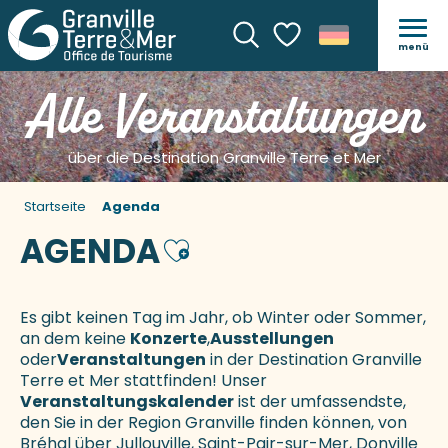
menü
Suche
Voir les favoris
Alle Veranstaltungen
über die Destination Granville Terre et Mer
Startseite
Agenda
AGENDA
Ajouter aux favoris
Es gibt keinen Tag im Jahr, ob Winter oder Sommer,
an dem keine
Konzerte
,
Ausstellungen
oder
Veranstaltungen
in der Destination Granville
Terre et Mer stattfinden! Unser
Veranstaltungskalender
ist der umfassendste,
den Sie in der Region Granville finden können, von
Bréhal über Jullouville, Saint-Pair-sur-Mer, Donville