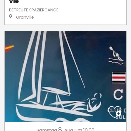
vie
BETREUTE SPAZIERGÄNGE
Granville
8.
Samstag
Aug
Um 10:00