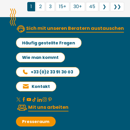
1
2
3
15+
30+
45
❯
❯❯
Sich mit unseren Beratern austauschen
Häufig gestellte Fragen
Wie man kommt
+33 (0)2 33 91 30 03
Kontakt
Mit uns arbeiten
Presseraum