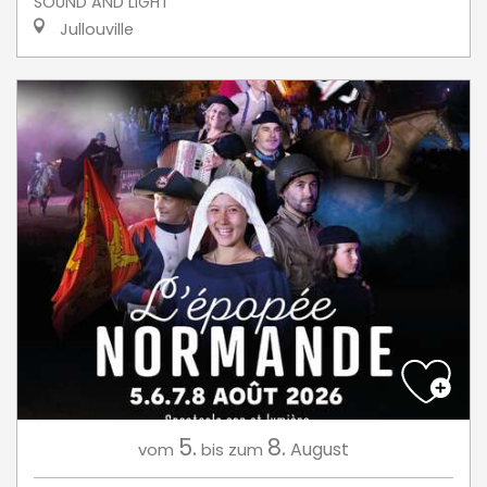
SOUND AND LIGHT
Jullouville
5.
8.
August
vom
bis zum