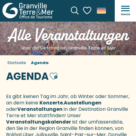
menü
Suche
Voir les favoris
Alle Veranstaltungen
über die Destination Granville Terre et Mer
Startseite
Agenda
AGENDA
Ajouter aux favoris
Es gibt keinen Tag im Jahr, ob Winter oder Sommer,
an dem keine
Konzerte
,
Ausstellungen
oder
Veranstaltungen
in der Destination Granville
Terre et Mer stattfinden! Unser
Veranstaltungskalender
ist der umfassendste,
den Sie in der Region Granville finden können, von
Bréhal über Jullouville, Saint-Pair-sur-Mer, Donville