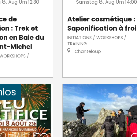
8.
8.
g
Aug
Um 12:30
Samstag
Aug
Um 14:00
ce de
Atelier cosmétique :
on : Trek et
Saponification à fro
on en Baie du
INITIATIONS / WORKSHOPS /
TRAINING
nt-Michel
Chanteloup
/ WORKSHOPS /
nlos