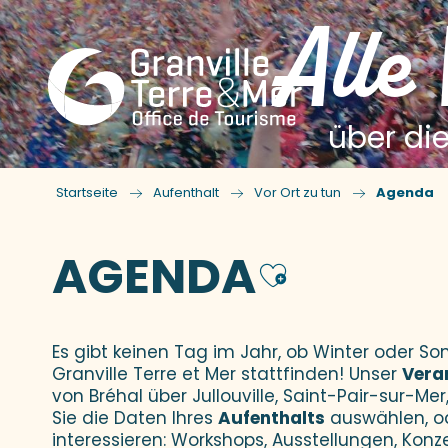
Alle
über die
Startseite
Aufenthalt
Vor Ort zu tun
Agenda
AGENDA
Ajouter
Es gibt keinen Tag im Jahr, ob Winter oder 
Granville Terre et Mer stattfinden! Unser
Vera
von Bréhal über Jullouville, Saint-Pair-sur-Mer,
Sie die Daten Ihres
Aufenthalts
auswählen, o
interessieren: Workshops, Ausstellungen, Konz