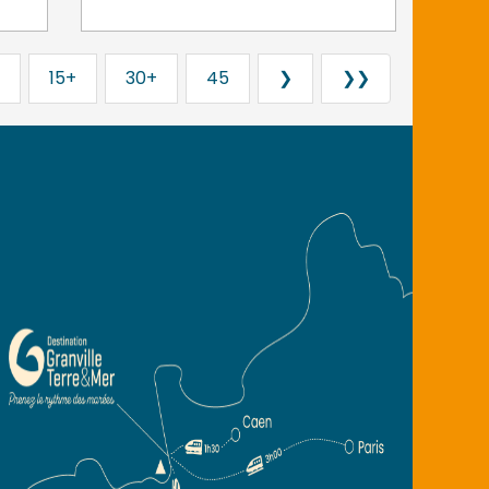
15+
30+
45
❯
❯❯