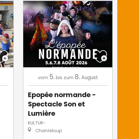
5.
8.
August
vom
bis zum
Epopée normande -
Spectacle Son et
Lumière
KULTUR-
Chanteloup