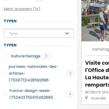
Mehr anzeigen (14)
TYPEN
TYPEN
Samsta
Kulturerbetage
11
Visite 
journees-nationales-des-
l'Office 
artistes-
6
La Haute-
1753317121428592896
rempart
france-design-week-
BETREUTE SPA
5
1753403765515482880
Granville