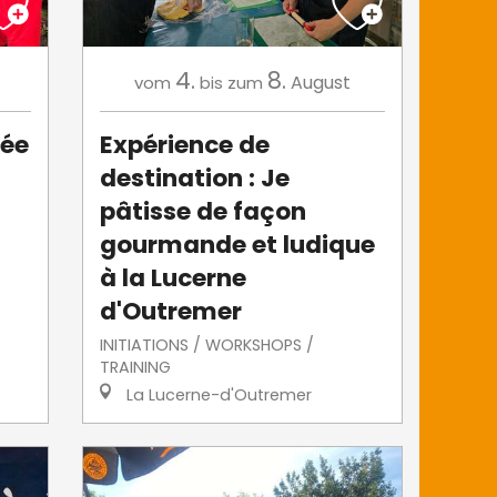
4.
8.
August
vom
bis zum
tée
Expérience de
destination : Je
pâtisse de façon
gourmande et ludique
à la Lucerne
d'Outremer
INITIATIONS / WORKSHOPS /
TRAINING
La Lucerne-d'Outremer