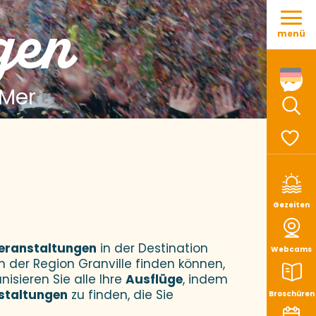
Aller
gen
au
menü
contenu
principal
 Mer
Such
Voir le
Gezeiten
eranstaltungen
in der Destination
Webcams
n der Region Granville finden können,
nisieren Sie alle Ihre
Ausflüge
, indem
staltungen
zu finden, die Sie
Broschüren