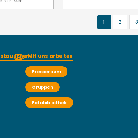
le-sur-Mer
1
2
3
austauschen
Mit uns arbeiten
Presseraum
Gruppen
Fotobibliothek