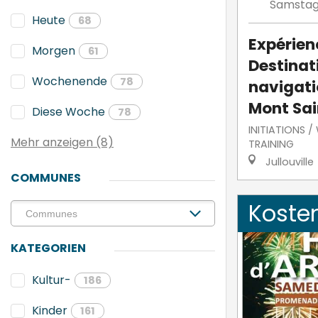
Samsta
Heute
68
Expérien
Morgen
61
Destinati
Wochenende
78
navigati
Mont Sai
Diese Woche
78
INITIATIONS 
Mehr anzeigen (8)
TRAINING
Jullouville
COMMUNES
Koste
KATEGORIEN
Kultur-
186
Kinder
161