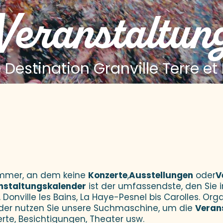
 Veranstaltun
 Destination Granville Terre et
 aux favoris
Sommer, an dem keine
Konzerte
,
Ausstellungen
oder
V
nstaltungskalender
ist der umfassendste, den Sie i
 Donville les Bains, La Haye-Pesnel bis Carolles. Orga
der nutzen Sie unsere Suchmaschine, um die
Veran
erte, Besichtigungen, Theater usw.