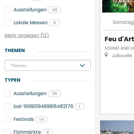
Ausstellungen
46
Samstag
Lokale Messen
9
Mehr anzeigen (12)
Feu d'Art
SOUND AND L
THEMEN
Jullouville
TYPEN
Ausstellungen
36
bal-1699019489918482176
1
Festivals
14
Flohmärkte
6