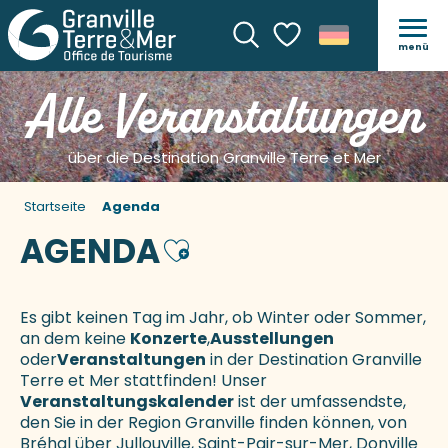
menü
Suche
Voir les favoris
Alle Veranstaltungen
über die Destination Granville Terre et Mer
Startseite
Agenda
AGENDA
Ajouter aux favoris
Es gibt keinen Tag im Jahr, ob Winter oder Sommer,
an dem keine
Konzerte
,
Ausstellungen
oder
Veranstaltungen
in der Destination Granville
Terre et Mer stattfinden! Unser
Veranstaltungskalender
ist der umfassendste,
den Sie in der Region Granville finden können, von
Bréhal über Jullouville, Saint-Pair-sur-Mer, Donville