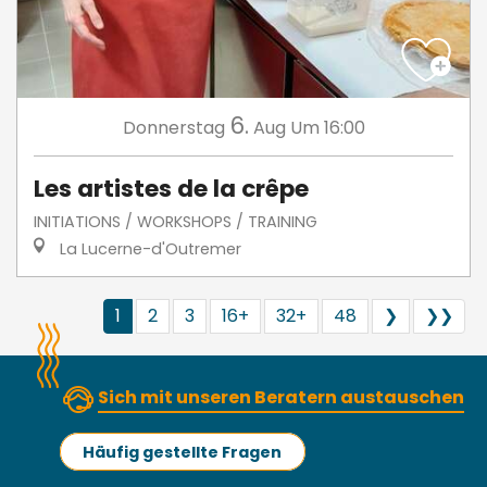
6.
Donnerstag
Aug
Um 16:00
Les artistes de la crêpe
INITIATIONS / WORKSHOPS / TRAINING
La Lucerne-d'Outremer
1
2
3
16+
32+
48
❯
❯❯
Sich mit unseren Beratern austauschen
Häufig gestellte Fragen