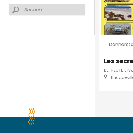
Donnerst
Les secr
BETREUTE SPA
Bricquevil