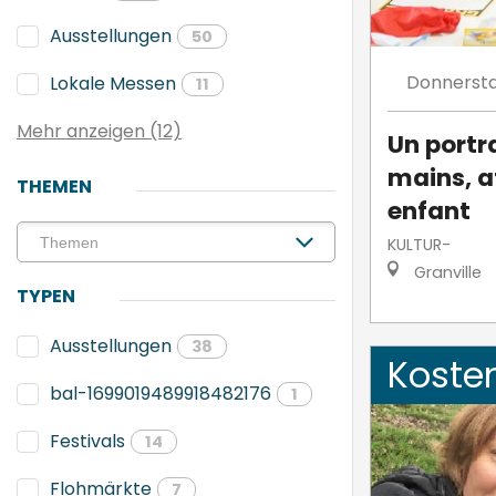
Ausstellungen
50
Donnerst
Lokale Messen
11
Mehr anzeigen (12)
Un portra
mains, a
THEMEN
enfant
KULTUR-
Granville
TYPEN
Ausstellungen
38
Koste
bal-1699019489918482176
1
Festivals
14
Flohmärkte
7