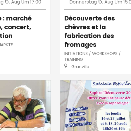
6.
6.
ag
Aug
Um 17:00
Donnerstag
Aug
Um 15:
e : marché
Découverte des
, concert,
chèvres et la
tion
fabrication des
fromages
MÄRKTE
INITIATIONS / WORKSHOPS /
TRAINING
Granville