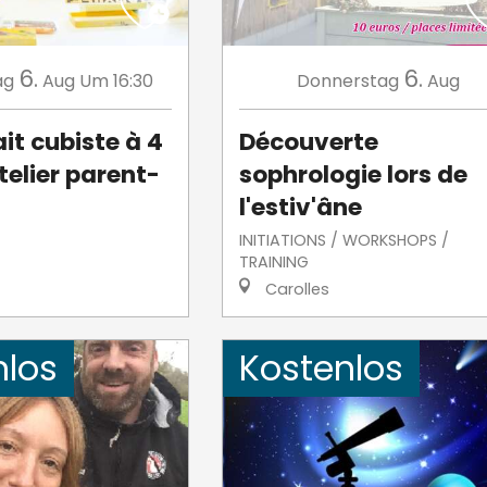
6.
6.
ag
Aug
Um 16:30
Donnerstag
Aug
it cubiste à 4
Découverte
telier parent-
sophrologie lors de
l'estiv'âne
INITIATIONS / WORKSHOPS /
TRAINING
Carolles
nlos
Kostenlos