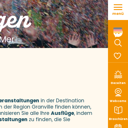
Aller
gen
au
menü
contenu
principal
 Mer
Such
Voir le
Gezeiten
eranstaltungen
in der Destination
Webcams
n der Region Granville finden können,
nisieren Sie alle Ihre
Ausflüge
, indem
staltungen
zu finden, die Sie
Broschüren