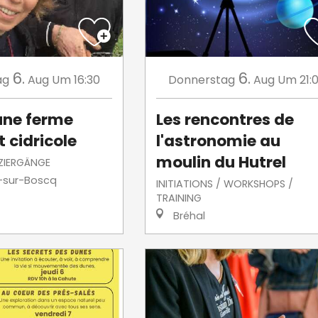
6.
6.
ag
Aug
Um 16:30
Donnerstag
Aug
Um 21:
'une ferme
Les rencontres de
t cidricole
l'astronomie au
moulin du Hutrel
ZIERGÄNGE
e-sur-Boscq
INITIATIONS / WORKSHOPS /
TRAINING
Bréhal