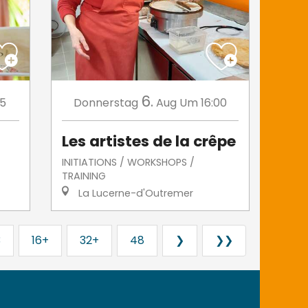
6.
15
Donnerstag
Aug
Um 16:00
Les artistes de la crêpe
INITIATIONS / WORKSHOPS /
TRAINING
La Lucerne-d'Outremer
3
16+
32+
48
❯
❯❯