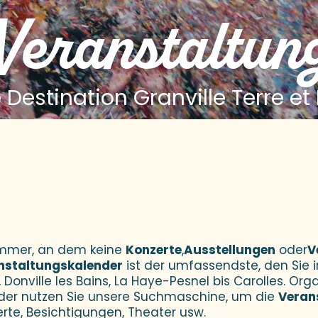
 Veranstaltun
 Destination Granville Terre et
 aux favoris
Sommer, an dem keine
Konzerte
,
Ausstellungen
oder
V
nstaltungskalender
ist der umfassendste, den Sie i
 Donville les Bains, La Haye-Pesnel bis Carolles. Orga
der nutzen Sie unsere Suchmaschine, um die
Veran
erte, Besichtigungen, Theater usw.