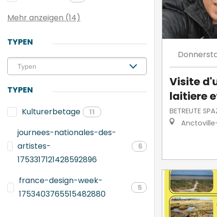
Mehr anzeigen (14)
TYPEN
Donnerst
Visite d
TYPEN
laitiere e
BETREUTE SPA
Kulturerbetage
11
Anctovill
journees-nationales-des-
artistes-
6
1753317121428592896
france-design-week-
5
1753403765515482880