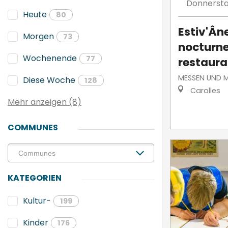
Donnerst
Heute
80
Estiv'Ân
Morgen
73
nocturne
Wochenende
77
restaura
MESSEN UND 
Diese Woche
128
Carolles
Mehr anzeigen (8)
COMMUNES
KATEGORIEN
Kultur-
199
Kinder
176