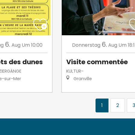
6.
6.
ag
Aug
Um 10:00
Donnerstag
Aug
Um 18:
ets des dunes
Visite commentée
ZIERGÄNGE
KULTUR-
le-sur-Mer
Granville
1
2