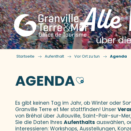
Alle
über die
Startseite
Aufenthalt
Vor Ort zu tun
Agenda
AGENDA
Ajouter
Es gibt keinen Tag im Jahr, ob Winter oder 
Granville Terre et Mer stattfinden! Unser
Vera
von Bréhal über Jullouville, Saint-Pair-sur-Mer,
Sie die Daten Ihres
Aufenthalts
auswählen, o
interessieren: Workshops, Ausstellungen, Konz