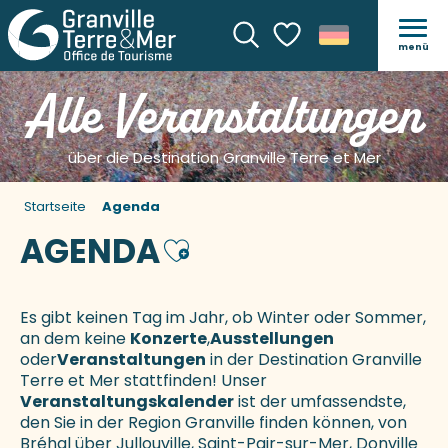
menü
Suche
Voir les favoris
Alle Veranstaltungen
über die Destination Granville Terre et Mer
Startseite
Agenda
AGENDA
Ajouter aux favoris
Es gibt keinen Tag im Jahr, ob Winter oder Sommer,
an dem keine
Konzerte
,
Ausstellungen
oder
Veranstaltungen
in der Destination Granville
Terre et Mer stattfinden! Unser
Veranstaltungskalender
ist der umfassendste,
den Sie in der Region Granville finden können, von
Bréhal über Jullouville, Saint-Pair-sur-Mer, Donville