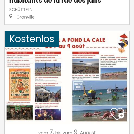
habitants de la rue des juifs
SCHÜTTELN
Granville
Kostenlos
7.
9.
August
vom
bis zum