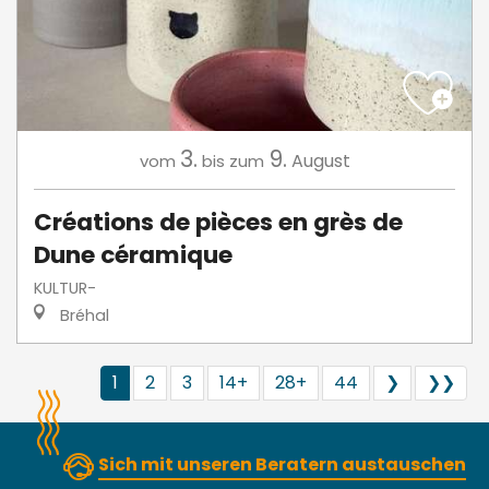
3.
9.
August
vom
bis zum
Créations de pièces en grès de
Dune céramique
KULTUR-
Bréhal
1
2
3
14+
28+
44
❯
❯❯
Sich mit unseren Beratern austauschen