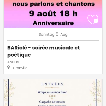
9.
Sonntag
Aug
BARiolé - soirée musicale et
poétique
ANDERE
Granville