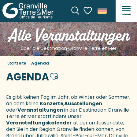
menü
Suche
Voir les favoris
Alle Veranstaltungen
über die Destination Granville Terre et Mer
Startseite
Agenda
AGENDA
Ajouter aux favoris
Es gibt keinen Tag im Jahr, ob Winter oder Sommer,
an dem keine
Konzerte
,
Ausstellungen
oder
Veranstaltungen
in der Destination Granville
Terre et Mer stattfinden! Unser
Veranstaltungskalender
ist der umfassendste,
den Sie in der Region Granville finden können, von
Bréhal über Jullouville, Saint-Pair-sur-Mer, Donville