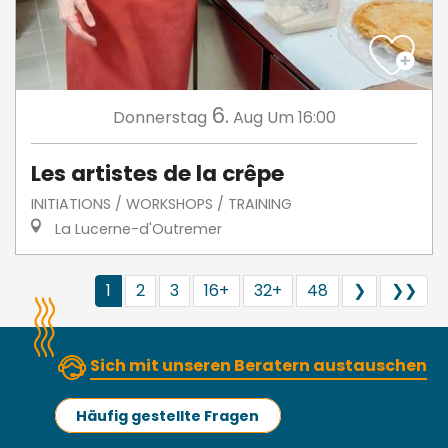
6.
Donnerstag
Aug
Um 16:00
Les artistes de la crêpe
INITIATIONS / WORKSHOPS / TRAINING
La Lucerne-d'Outremer
1
2
3
16+
32+
48
❯
❯❯
Sich mit unseren Beratern austauschen
Häufig gestellte Fragen