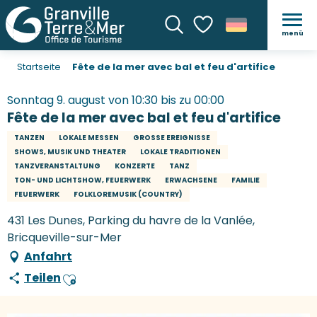
menü
Suche
Voir les favoris
Startseite
Fête de la mer avec bal et feu d'artifice
Sonntag 9. august von 10:30 bis zu 00:00
Fête de la mer avec bal et feu d'artifice
TANZEN
LOKALE MESSEN
GROSSE EREIGNISSE
SHOWS, MUSIK UND THEATER
LOKALE TRADITIONEN
TANZVERANSTALTUNG
KONZERTE
TANZ
TON- UND LICHTSHOW, FEUERWERK
ERWACHSENE
FAMILIE
FEUERWERK
FOLKLOREMUSIK (COUNTRY)
431 Les Dunes, Parking du havre de la Vanlée,
Bricqueville-sur-Mer
Anfahrt
Teilen
Ajouter aux favoris