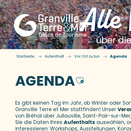
Alle
über die
Startseite
Aufenthalt
Vor Ort zu tun
Agenda
AGENDA
Ajouter
Es gibt keinen Tag im Jahr, ob Winter oder 
Granville Terre et Mer stattfinden! Unser
Vera
von Bréhal über Jullouville, Saint-Pair-sur-Mer,
Sie die Daten Ihres
Aufenthalts
auswählen, o
interessieren: Workshops, Ausstellungen, Konz