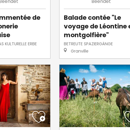
Beendet
Beendet
commentée de
Balade contée "Le
nerie
voyage de Léontine 
aise
montgolfière"
S KULTURELLE ERBE
BETREUTE SPAZIERGÄNGE
Granville