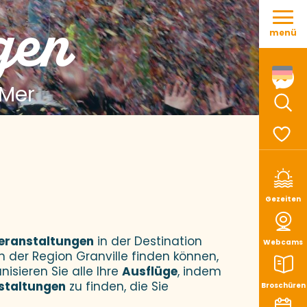
Aller
gen
au
menü
contenu
principal
 Mer
Such
Voir le
Gezeiten
eranstaltungen
in der Destination
Webcams
n der Region Granville finden können,
nisieren Sie alle Ihre
Ausflüge
, indem
staltungen
zu finden, die Sie
Broschüren