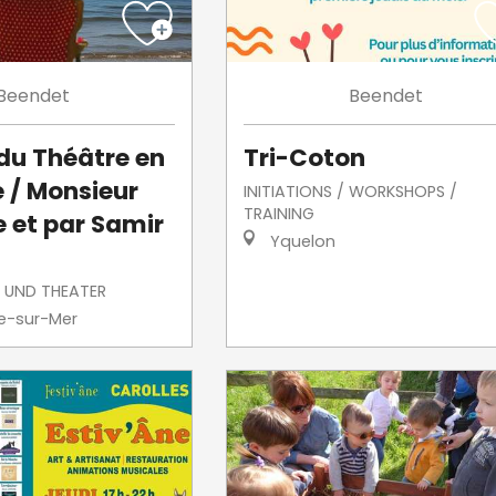
Beendet
Beendet
 du Théâtre en
Tri-Coton
 / Monsieur
INITIATIONS / WORKSHOPS /
TRAINING
e et par Samir
Yquelon
 UND THEATER
le-sur-Mer