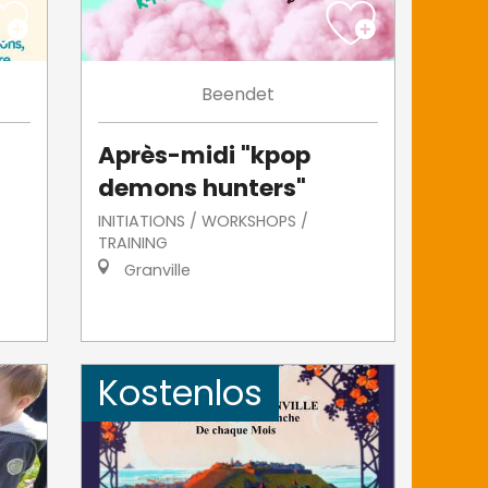
Beendet
Après-midi "kpop
demons hunters"
INITIATIONS / WORKSHOPS /
TRAINING
Granville
Kostenlos