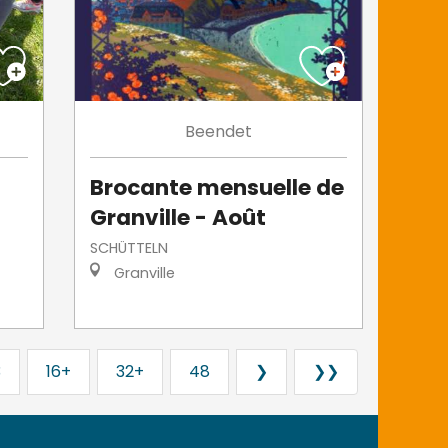
Beendet
Brocante mensuelle de
Granville - Août
SCHÜTTELN
Granville
3
16+
32+
48
❯
❯❯