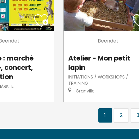
Beendet
Beendet
e : marché
Atelier - Mon petit
, concert,
lapin
tion
INITIATIONS / WORKSHOPS /
TRAINING
MÄRKTE
Granville
1
2