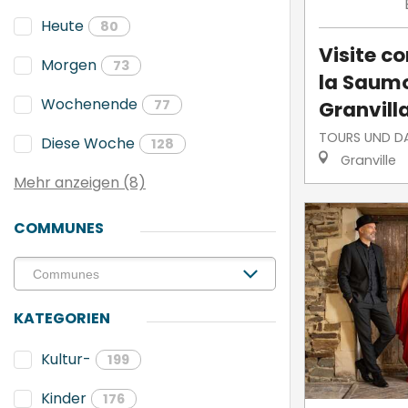
Heute
80
Visite 
Morgen
73
la Saumo
Wochenende
Granvill
77
TOURS UND DA
Diese Woche
128
Granville
Mehr anzeigen (8)
COMMUNES
KATEGORIEN
Kultur-
199
Kinder
176