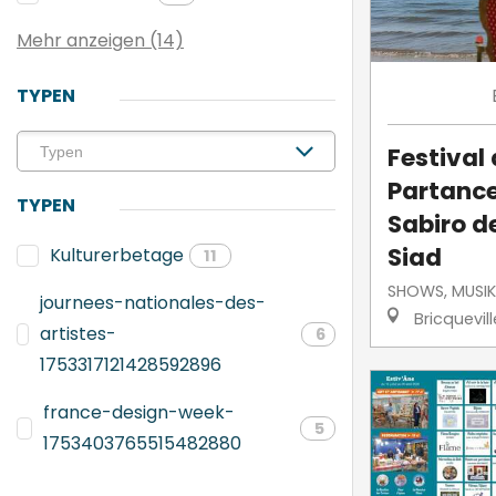
Mehr anzeigen (14)
TYPEN
Festival
Partance
TYPEN
Sabiro d
Siad
Kulturerbetage
11
SHOWS, MUSIK
journees-nationales-des-
Bricquevil
artistes-
6
1753317121428592896
france-design-week-
5
1753403765515482880