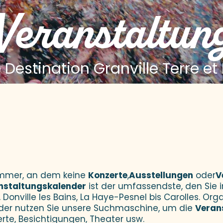
 Veranstaltun
 Destination Granville Terre et
 aux favoris
Sommer, an dem keine
Konzerte
,
Ausstellungen
oder
V
nstaltungskalender
ist der umfassendste, den Sie i
 Donville les Bains, La Haye-Pesnel bis Carolles. Orga
der nutzen Sie unsere Suchmaschine, um die
Veran
erte, Besichtigungen, Theater usw.