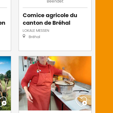
Beendet
Comice agricole du
en
canton de Bréhal
LOKALE MESSEN
Bréhal