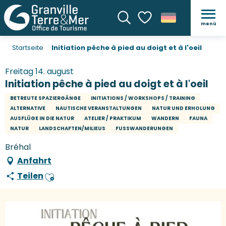
menü
Suche
Voir les favoris
Startseite
Initiation pêche à pied au doigt et à l'oeil
Freitag 14. august
Initiation pêche à pied au doigt et à l'oeil
BETREUTE SPAZIERGÄNGE
INITIATIONS / WORKSHOPS / TRAINING
ALTERNATIVE
NAUTISCHE VERANSTALTUNGEN
NATUR UND ERHOLUNG
AUSFLÜGE IN DIE NATUR
ATELIER / PRAKTIKUM
WANDERN
FAUNA
NATUR
LANDSCHAFTEN/MILIEUS
FUSSWANDERUNGEN
Bréhal
Anfahrt
Teilen
Ajouter aux favoris