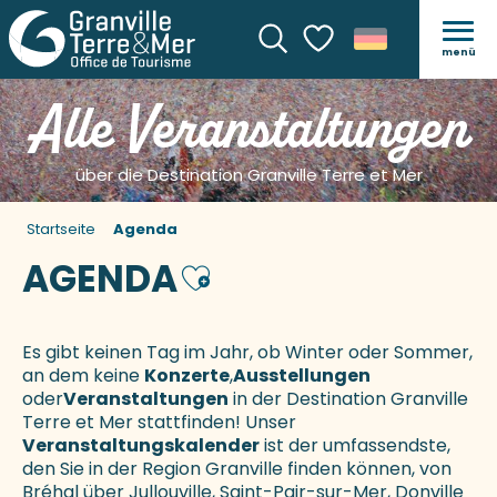
menü
Suche
Voir les favoris
Alle Veranstaltungen
über die Destination Granville Terre et Mer
Startseite
Agenda
AGENDA
Ajouter aux favoris
Es gibt keinen Tag im Jahr, ob Winter oder Sommer,
an dem keine
Konzerte
,
Ausstellungen
oder
Veranstaltungen
in der Destination Granville
Terre et Mer stattfinden! Unser
Veranstaltungskalender
ist der umfassendste,
den Sie in der Region Granville finden können, von
Bréhal über Jullouville, Saint-Pair-sur-Mer, Donville