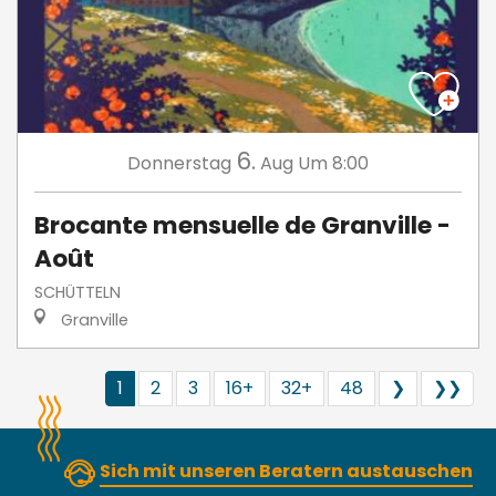
6.
Donnerstag
Aug
Um 8:00
Brocante mensuelle de Granville -
Août
SCHÜTTELN
Granville
1
2
3
16+
32+
48
❯
❯❯
Sich mit unseren Beratern austauschen