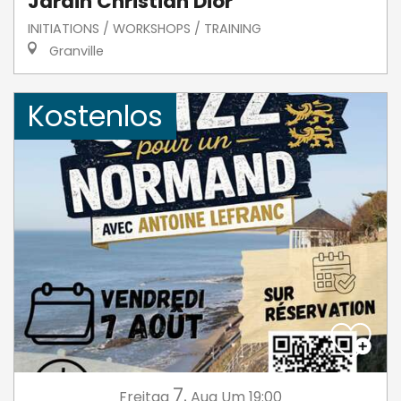
Jardin Christian Dior
INITIATIONS / WORKSHOPS / TRAINING
Granville
Kostenlos
7.
Freitag
Aug
Um 19:00