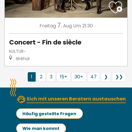
7.
Freitag
Aug
Um 21:30
Concert - Fin de siècle
KULTUR-
Bréhal
1
2
3
15+
30+
47
❯
❯❯
Sich mit unseren Beratern austauschen
Häufig gestellte Fragen
Wie man kommt