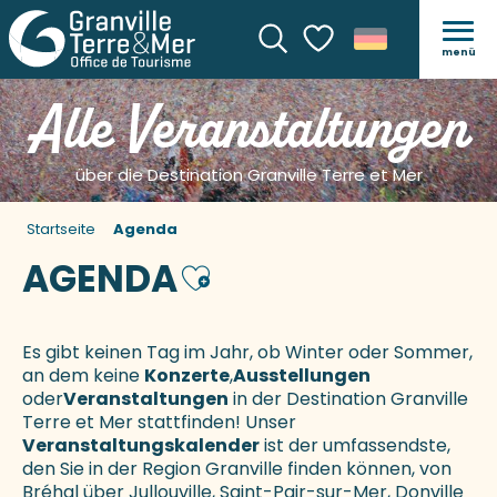
menü
Suche
Voir les favoris
Alle Veranstaltungen
über die Destination Granville Terre et Mer
Startseite
Agenda
AGENDA
Ajouter aux favoris
Es gibt keinen Tag im Jahr, ob Winter oder Sommer,
an dem keine
Konzerte
,
Ausstellungen
oder
Veranstaltungen
in der Destination Granville
Terre et Mer stattfinden! Unser
Veranstaltungskalender
ist der umfassendste,
den Sie in der Region Granville finden können, von
Bréhal über Jullouville, Saint-Pair-sur-Mer, Donville