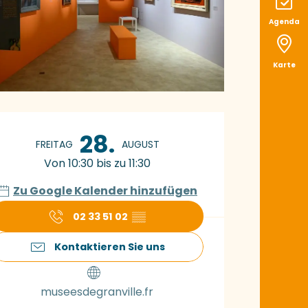
Agenda
Karte
ffnungszeiten & K
28.
FREITAG
AUGUST
Von 10:30 bis zu 11:30
Zu Google Kalender hinzufügen
02 33 51 02
▒▒
Kontaktieren Sie uns
museesdegranville.fr