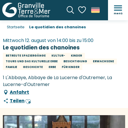
menü
Suche
Voir les favoris
Startseite
Le quotidien des chanoines
Mittwoch 12. august von 14:00 bis zu 15:00
Le quotidien des chanoines
BETREUTE SPAZIERGÄNGE
KULTUR-
KINDER
TOURS UND DAS KULTURELLE ERBE
BESICHTIGUNG
ERWACHSENE
FAMILIE
GESCHICHTE
ERBE
FÜR KINDER
1 L'Abbaye, Abbaye de La Lucerne d'Outremer, La
Lucerne-d'Outremer
Anfahrt
Teilen
Ajouter aux favoris