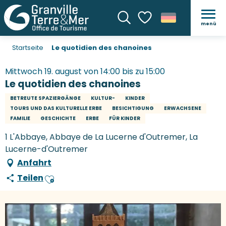
menü
Suche
Voir les favoris
Startseite
Le quotidien des chanoines
Mittwoch 19. august von 14:00 bis zu 15:00
Le quotidien des chanoines
BETREUTE SPAZIERGÄNGE
KULTUR-
KINDER
TOURS UND DAS KULTURELLE ERBE
BESICHTIGUNG
ERWACHSENE
FAMILIE
GESCHICHTE
ERBE
FÜR KINDER
1 L'Abbaye, Abbaye de La Lucerne d'Outremer, La
Lucerne-d'Outremer
Anfahrt
Teilen
Ajouter aux favoris