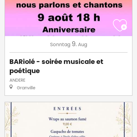
9.
Sonntag
Aug
BARiolé - soirée musicale et
poétique
ANDERE
Granville