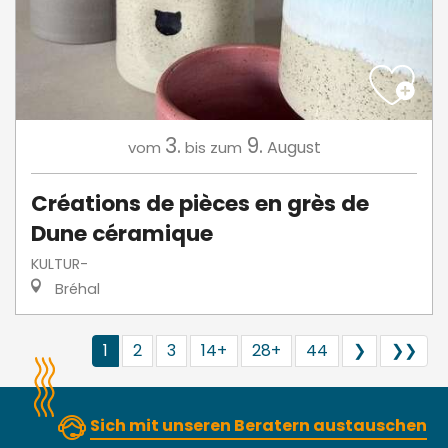
3.
9.
August
vom
bis zum
Créations de pièces en grès de
Dune céramique
KULTUR-
Bréhal
1
2
3
14+
28+
44
❯
❯❯
Sich mit unseren Beratern austauschen