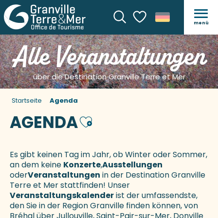
menü
Suche
Voir les favoris
Alle Veranstaltungen
über die Destination Granville Terre et Mer
Startseite
Agenda
AGENDA
Ajouter aux favoris
Es gibt keinen Tag im Jahr, ob Winter oder Sommer,
an dem keine
Konzerte
,
Ausstellungen
oder
Veranstaltungen
in der Destination Granville
Terre et Mer stattfinden! Unser
Veranstaltungskalender
ist der umfassendste,
den Sie in der Region Granville finden können, von
Bréhal über Jullouville, Saint-Pair-sur-Mer, Donville