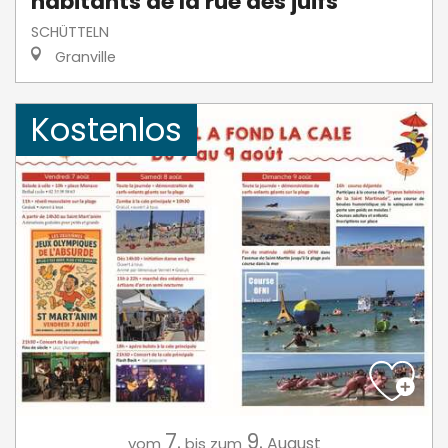
habitants de la rue des juifs
SCHÜTTELN
Granville
Kostenlos
7.
9.
August
vom
bis zum