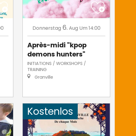
6.
00
Donnerstag
Aug
Um 14:00
Après-midi "kpop
demons hunters"
INITIATIONS / WORKSHOPS /
TRAINING
Granville
Kostenlos