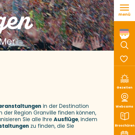
Aller
gen
au
menü
contenu
principal
 Mer
Such
Voir le
Gezeiten
eranstaltungen
in der Destination
Webcams
n der Region Granville finden können,
nisieren Sie alle Ihre
Ausflüge
, indem
staltungen
zu finden, die Sie
Broschüren