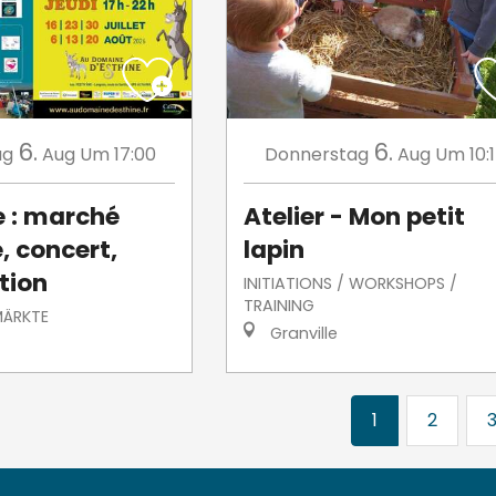
6.
6.
ag
Aug
Um 17:00
Donnerstag
Aug
Um 10:
e : marché
Atelier - Mon petit
, concert,
lapin
tion
INITIATIONS / WORKSHOPS /
TRAINING
MÄRKTE
Granville
1
2