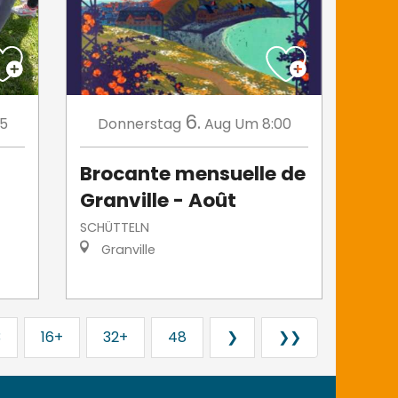
6.
15
Donnerstag
Aug
Um 8:00
Brocante mensuelle de
Granville - Août
SCHÜTTELN
Granville
3
16+
32+
48
❯
❯❯