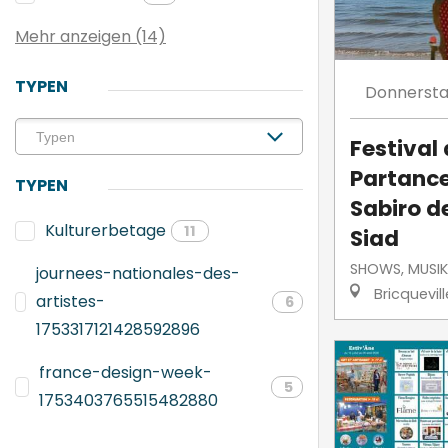
Mehr anzeigen (14)
TYPEN
Donnerst
Festival
Partance
TYPEN
Sabiro d
Kulturerbetage
11
Siad
SHOWS, MUSIK
journees-nationales-des-
Bricquevil
artistes-
6
1753317121428592896
france-design-week-
5
1753403765515482880