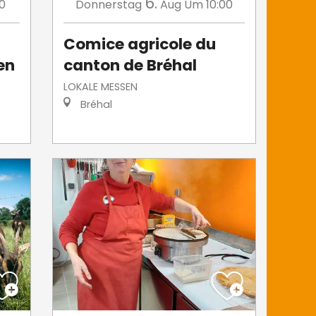
6.
0
Donnerstag
Aug
Um 10:00
Comice agricole du
en
canton de Bréhal
LOKALE MESSEN
Bréhal