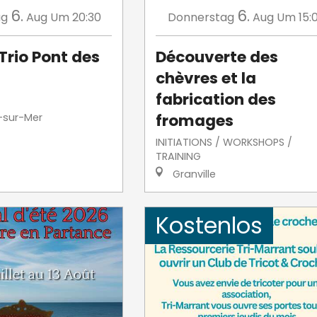
6.
6.
ag
Aug
Um 20:30
Donnerstag
Aug
Um 15:
Trio Pont des
Découverte des
chèvres et la
fabrication des
fromages
-sur-Mer
INITIATIONS / WORKSHOPS /
TRAINING
Granville
Kostenlos