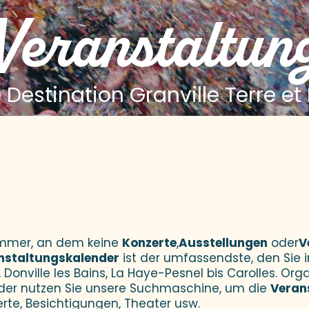
 Veranstaltun
 Destination Granville Terre et
 aux favoris
Sommer, an dem keine
Konzerte
,
Ausstellungen
oder
V
nstaltungskalender
ist der umfassendste, den Sie i
 Donville les Bains, La Haye-Pesnel bis Carolles. Orga
der nutzen Sie unsere Suchmaschine, um die
Veran
erte, Besichtigungen, Theater usw.