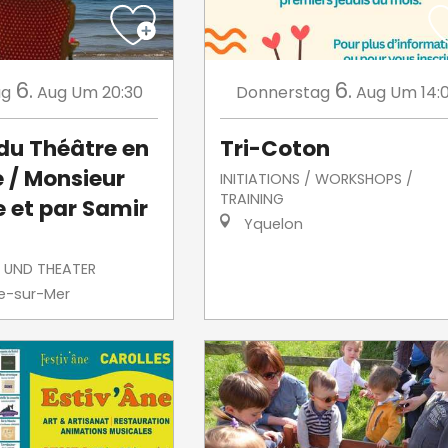
6.
6.
ag
Aug
Um 20:30
Donnerstag
Aug
Um 14:
 du Théâtre en
Tri-Coton
 / Monsieur
INITIATIONS / WORKSHOPS /
TRAINING
e et par Samir
Yquelon
 UND THEATER
le-sur-Mer