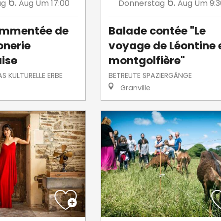
6.
6.
ag
Aug
Um 17:00
Donnerstag
Aug
Um 9:3
commentée de
Balade contée "Le
nerie
voyage de Léontine 
aise
montgolfière"
S KULTURELLE ERBE
BETREUTE SPAZIERGÄNGE
Granville