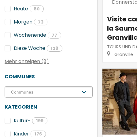
Donnerst
Heute
80
Visite 
Morgen
73
la Saumo
Wochenende
77
Granvill
TOURS UND DA
Diese Woche
128
Granville
Mehr anzeigen (8)
COMMUNES
KATEGORIEN
Kultur-
199
Kinder
176