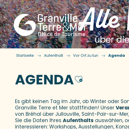
Alle
über die
Startseite
Aufenthalt
Vor Ort zu tun
Agenda
AGENDA
Ajouter
Es gibt keinen Tag im Jahr, ob Winter oder 
Granville Terre et Mer stattfinden! Unser
Vera
von Bréhal über Jullouville, Saint-Pair-sur-Mer,
Sie die Daten Ihres
Aufenthalts
auswählen, o
interessieren: Workshops, Ausstellungen, Konz