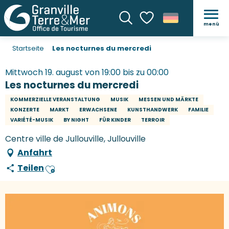
menü
Suche
Voir les favoris
Startseite
Les nocturnes du mercredi
Mittwoch 19. august von 19:00 bis zu 00:00
Les nocturnes du mercredi
KOMMERZIELLE VERANSTALTUNG
MUSIK
MESSEN UND MÄRKTE
KONZERTE
MARKT
ERWACHSENE
KUNSTHANDWERK
FAMILIE
VARIÉTÉ-MUSIK
BY NIGHT
FÜR KINDER
TERROIR
Centre ville de Jullouville, Jullouville
Anfahrt
Teilen
Ajouter aux favoris