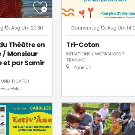
6.
6.
ag
Aug
Um 20:30
Donnerstag
Aug
Um 14:
 du Théâtre en
Tri-Coton
 / Monsieur
INITIATIONS / WORKSHOPS /
TRAINING
e et par Samir
Yquelon
 UND THEATER
le-sur-Mer