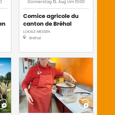
6.
0
Donnerstag
Aug
Um 10:00
Comice agricole du
en
canton de Bréhal
LOKALE MESSEN
Bréhal