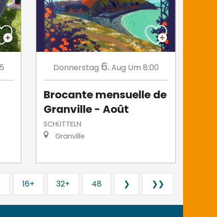
6.
15
Donnerstag
Aug
Um 8:00
Brocante mensuelle de
Granville - Août
SCHÜTTELN
Granville
3
16+
32+
48
❯
❯❯