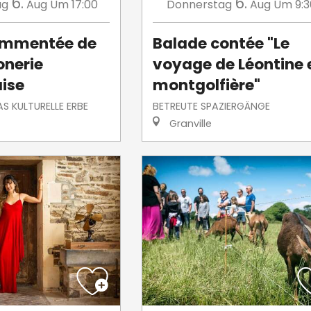
6.
6.
ag
Aug
Um 17:00
Donnerstag
Aug
Um 9:3
commentée de
Balade contée "Le
nerie
voyage de Léontine 
aise
montgolfière"
S KULTURELLE ERBE
BETREUTE SPAZIERGÄNGE
Granville