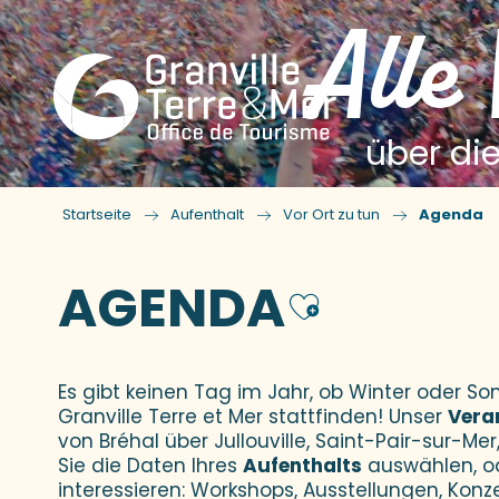
Alle
über die
Startseite
Aufenthalt
Vor Ort zu tun
Agenda
AGENDA
Ajouter
Es gibt keinen Tag im Jahr, ob Winter oder 
Granville Terre et Mer stattfinden! Unser
Vera
von Bréhal über Jullouville, Saint-Pair-sur-Mer,
Sie die Daten Ihres
Aufenthalts
auswählen, o
interessieren: Workshops, Ausstellungen, Konz