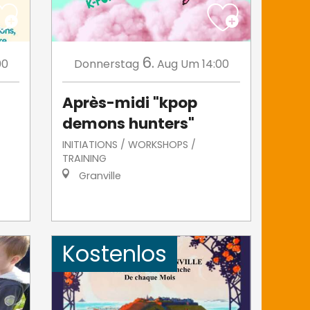
6.
00
Donnerstag
Aug
Um 14:00
Après-midi "kpop
demons hunters"
INITIATIONS / WORKSHOPS /
TRAINING
Granville
Kostenlos