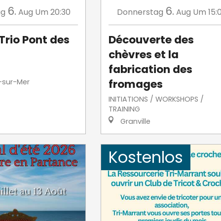
6.
6.
ag
Aug
Um 20:30
Donnerstag
Aug
Um 15:
Trio Pont des
Découverte des
chèvres et la
fabrication des
fromages
-sur-Mer
INITIATIONS / WORKSHOPS /
TRAINING
Granville
Kostenlos