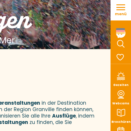
Aller
gen
au
menü
contenu
principal
 Mer
Such
Voir le
Gezeiten
eranstaltungen
in der Destination
Webcams
n der Region Granville finden können,
nisieren Sie alle Ihre
Ausflüge
, indem
staltungen
zu finden, die Sie
Broschüren