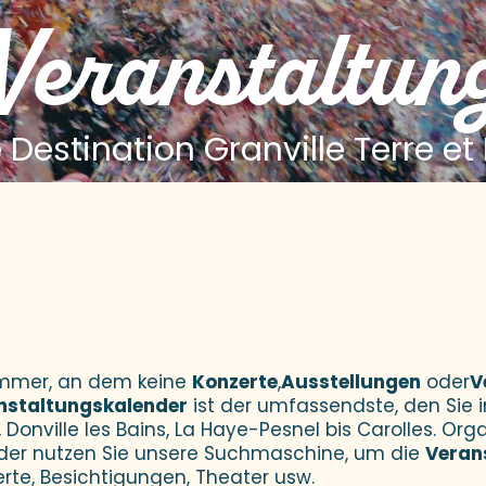
 Veranstaltun
 Destination Granville Terre et
 aux favoris
Sommer, an dem keine
Konzerte
,
Ausstellungen
oder
V
nstaltungskalender
ist der umfassendste, den Sie i
 Donville les Bains, La Haye-Pesnel bis Carolles. Orga
der nutzen Sie unsere Suchmaschine, um die
Veran
erte, Besichtigungen, Theater usw.