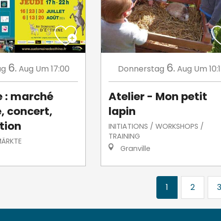
6.
6.
ag
Aug
Um 17:00
Donnerstag
Aug
Um 10:
e : marché
Atelier - Mon petit
, concert,
lapin
tion
INITIATIONS / WORKSHOPS /
TRAINING
MÄRKTE
Granville
1
2