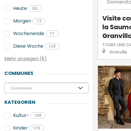
Donnerst
Heute
80
Visite 
Morgen
73
la Saumo
Wochenende
77
Granvill
TOURS UND DA
Diese Woche
128
Granville
Mehr anzeigen (8)
COMMUNES
KATEGORIEN
Kultur-
199
Kinder
176