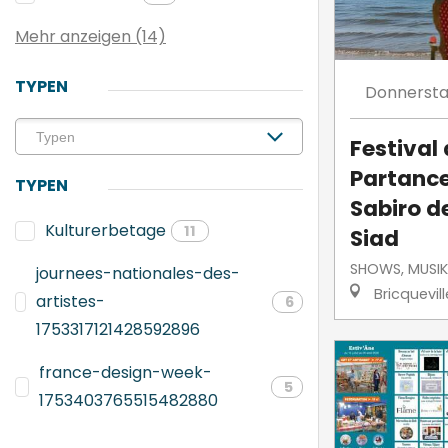
Mehr anzeigen (14)
TYPEN
Donnerst
Festival
Partance
TYPEN
Sabiro d
Kulturerbetage
11
Siad
SHOWS, MUSIK
journees-nationales-des-
Bricquevil
artistes-
6
1753317121428592896
france-design-week-
5
1753403765515482880