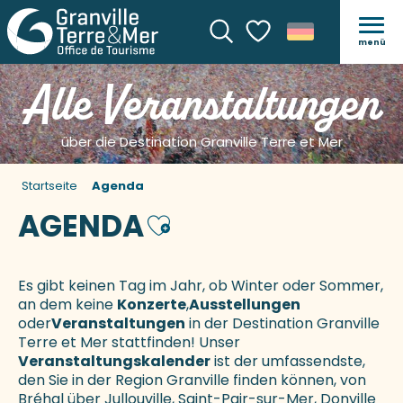
menü
Suche
Voir les favoris
Alle Veranstaltungen
über die Destination Granville Terre et Mer
Startseite
Agenda
AGENDA
Ajouter aux favoris
Es gibt keinen Tag im Jahr, ob Winter oder Sommer,
an dem keine
Konzerte
,
Ausstellungen
oder
Veranstaltungen
in der Destination Granville
Terre et Mer stattfinden! Unser
Veranstaltungskalender
ist der umfassendste,
den Sie in der Region Granville finden können, von
Bréhal über Jullouville, Saint-Pair-sur-Mer, Donville