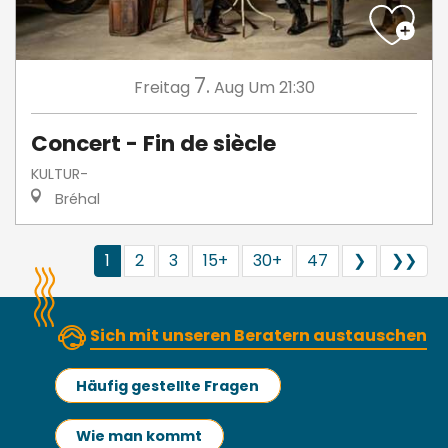
7.
Freitag
Aug
Um 21:30
Concert - Fin de siècle
KULTUR-
Bréhal
1
2
3
15+
30+
47
❯
❯❯
Sich mit unseren Beratern austauschen
Häufig gestellte Fragen
Wie man kommt