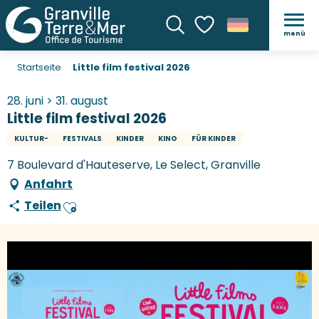
menü
Suche
Voir les favoris
Startseite
Little film festival 2026
28. juni > 31. august
Little film festival 2026
KULTUR-
FESTIVALS
KINDER
KINO
FÜR KINDER
7 Boulevard d'Hauteserve, Le Select, Granville
Anfahrt
Teilen
Ajouter aux favoris