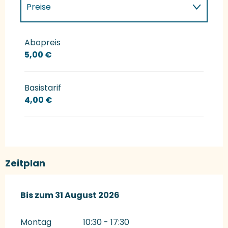
Preise
Preise 2027
Abopreis
5,00 €
Basistarif
4,00 €
Zeitplan
vom
Bis zum
28 Juni 2026
31 August 2026
bis zum
31 August 2026
Montag
10:30 - 17:30