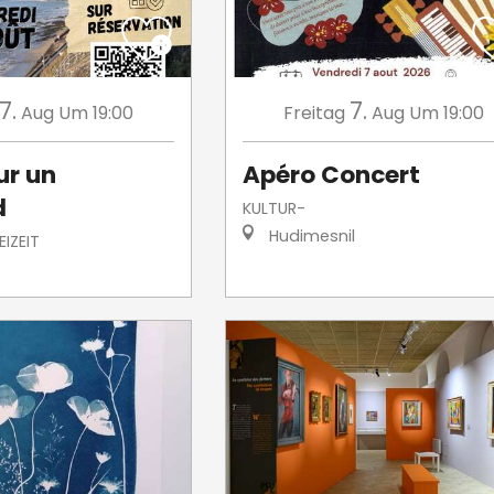
7.
7.
Aug
Um 19:00
Freitag
Aug
Um 19:00
ur un
Apéro Concert
d
KULTUR-
Hudimesnil
IZEIT