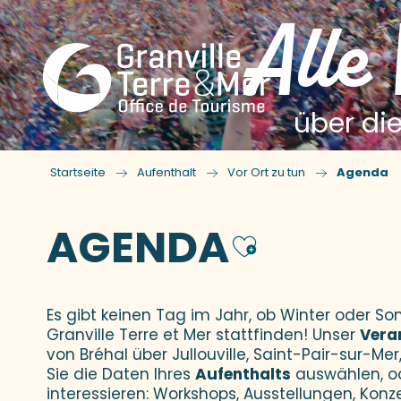
Alle
über die
Startseite
Aufenthalt
Vor Ort zu tun
Agenda
AGENDA
Ajouter
Es gibt keinen Tag im Jahr, ob Winter oder 
Granville Terre et Mer stattfinden! Unser
Vera
von Bréhal über Jullouville, Saint-Pair-sur-Mer,
Sie die Daten Ihres
Aufenthalts
auswählen, o
interessieren: Workshops, Ausstellungen, Konz