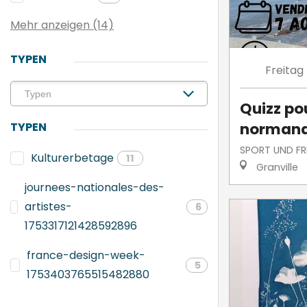
Mehr anzeigen (14)
TYPEN
Freitag
Quizz po
norman
TYPEN
SPORT UND FRE
Kulturerbetage
11
Granville
journees-nationales-des-
artistes-
6
1753317121428592896
france-design-week-
5
1753403765515482880