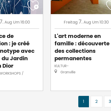
7.
7.
Aug
Um 16:00
Freitag
Aug
Um 10:30
ce de
L'art moderne en
on : je créé
famille : découverte
notype avec
des collections
s du Jardin
permanentes
 Dior
KULTUR-
Granville
/ WORKSHOPS /
1
2
3