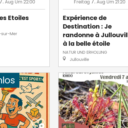
7.
7.
Aug
Um 22:00
Freitag
Aug
Um 21:20
es Etoiles
Expérience de
Destination : Je
randonne à Jullouvil
-sur-Mer
à la belle étoile
NATUR UND ERHOLUNG
Jullouville
nlos