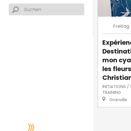
Freitag
Expérien
Destinati
mon cya
les fleur
Christian
INITIATIONS 
TRAINING
Granville