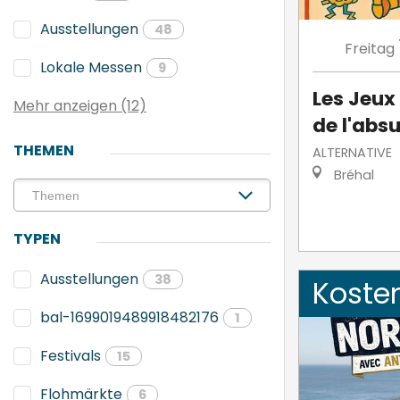
Ausstellungen
48
Freitag
Lokale Messen
9
Les Jeux
Mehr anzeigen (12)
de l'abs
THEMEN
ALTERNATIVE
Bréhal
TYPEN
Ausstellungen
38
Koste
bal-1699019489918482176
1
Festivals
15
Flohmärkte
6