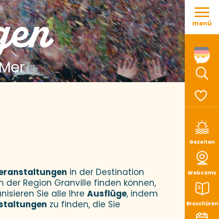
Aller
gen
au
menü
contenu
principal
 Mer
Such
Voir le
Gezeiten
eranstaltungen
in der Destination
Webcams
n der Region Granville finden können,
nisieren Sie alle Ihre
Ausflüge
, indem
staltungen
zu finden, die Sie
Broschüren