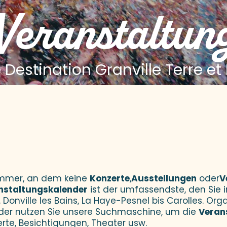
 Veranstaltun
 Destination Granville Terre et
 aux favoris
Sommer, an dem keine
Konzerte
,
Ausstellungen
oder
V
nstaltungskalender
ist der umfassendste, den Sie i
 Donville les Bains, La Haye-Pesnel bis Carolles. Orga
der nutzen Sie unsere Suchmaschine, um die
Veran
erte, Besichtigungen, Theater usw.