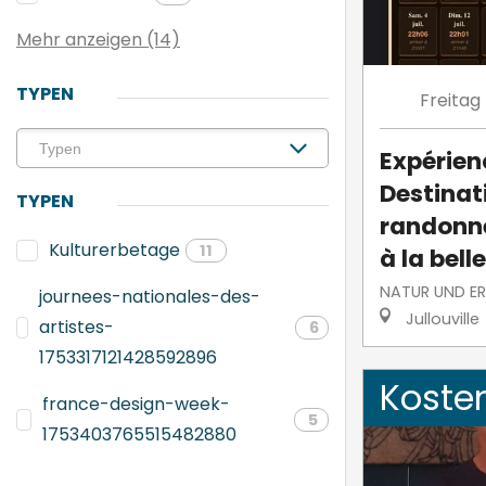
Mehr anzeigen (14)
TYPEN
Freitag
Expérien
Destinati
TYPEN
randonne
Kulturerbetage
11
à la belle
NATUR UND E
journees-nationales-des-
Jullouville
artistes-
6
1753317121428592896
Koste
france-design-week-
5
1753403765515482880