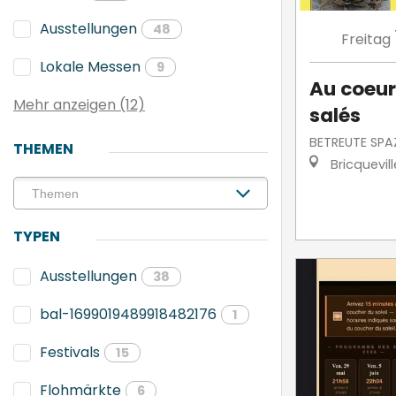
Ausstellungen
48
Freitag
Lokale Messen
9
Au coeur
Mehr anzeigen (12)
salés
BETREUTE SPA
THEMEN
Bricquevil
TYPEN
Ausstellungen
38
bal-1699019489918482176
1
Festivals
15
Flohmärkte
6