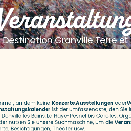
 Veranstaltun
 Destination Granville Terre et
 aux favoris
Sommer, an dem keine
Konzerte
,
Ausstellungen
oder
V
nstaltungskalender
ist der umfassendste, den Sie i
 Donville les Bains, La Haye-Pesnel bis Carolles. Orga
der nutzen Sie unsere Suchmaschine, um die
Veran
erte, Besichtigungen, Theater usw.