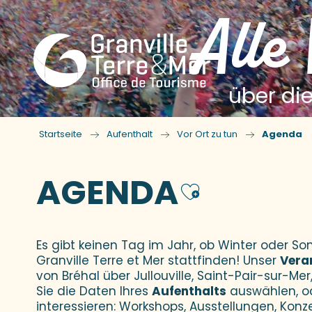
Alle
über die
Startseite
Aufenthalt
Vor Ort zu tun
Agenda
AGENDA
Ajouter
Es gibt keinen Tag im Jahr, ob Winter oder 
Granville Terre et Mer stattfinden! Unser
Vera
von Bréhal über Jullouville, Saint-Pair-sur-Mer,
Sie die Daten Ihres
Aufenthalts
auswählen, o
interessieren: Workshops, Ausstellungen, Konz