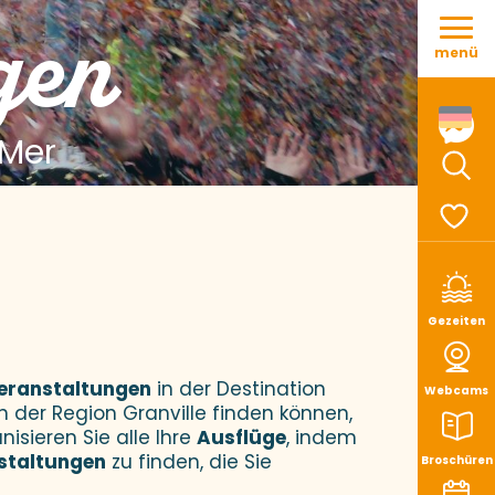
Aller
gen
au
menü
contenu
principal
 Mer
Such
Voir le
Gezeiten
eranstaltungen
in der Destination
Webcams
n der Region Granville finden können,
nisieren Sie alle Ihre
Ausflüge
, indem
staltungen
zu finden, die Sie
Broschüren