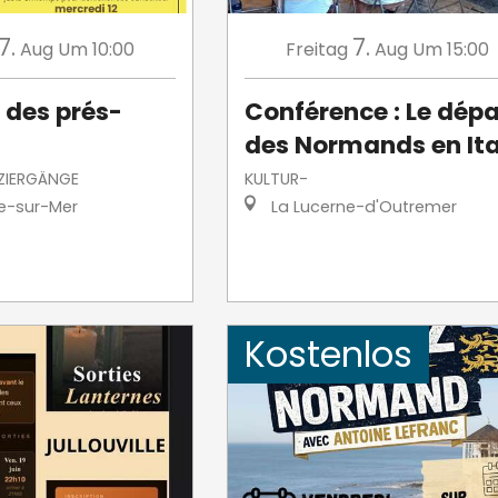
7.
7.
Aug
Um 10:00
Freitag
Aug
Um 15:00
 des prés-
Conférence : Le dépa
des Normands en Ita
ZIERGÄNGE
KULTUR-
le-sur-Mer
La Lucerne-d'Outremer
Kostenlos