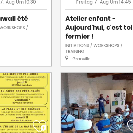
7.
7.
Aug
Um 10:30
Freitag
Aug
Um 14:45
awaii été
Atelier enfant -
Aujourd'hui, c'est toi
/ WORKSHOPS /
fermier !
INITIATIONS / WORKSHOPS /
TRAINING
Granville