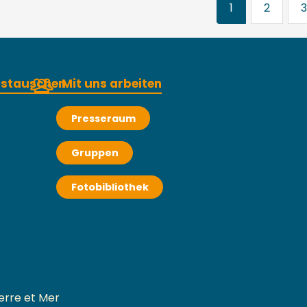
1
2
3
austauschen
Mit uns arbeiten
Presseraum
Gruppen
Fotobibliothek
erre et Mer