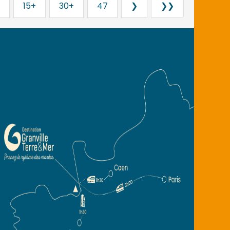
15+
30+
47
❯
❯❯