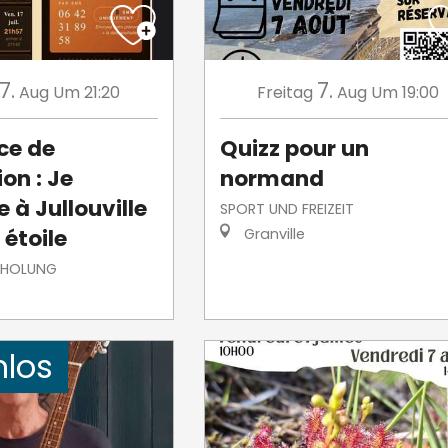
7.
7.
Aug
Um 21:20
Freitag
Aug
Um 19:00
ce de
Quizz pour un
on : Je
normand
 à Jullouville
SPORT UND FREIZEIT
 étoile
Granville
RHOLUNG
nlos