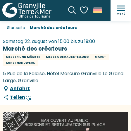
menü
Suche
Voir les favoris
Startseite
Marché des créateurs
Samstag 22. august von 15:00 bis zu 19:00
Marché des créateurs
MESSEN UND MÄRKTE
MESSE ODER AUSSTELLUNG
MARKT
KUNSTHANDWERK
5 Rue de la Falaise, Hôtel Mercure Granville Le Grand
Large, Granville
Anfahrt
Teilen
Ajouter aux favoris