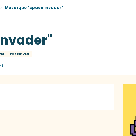
Mosaïque "space invader"
invader"
KUM
FÜR KINDER
rt