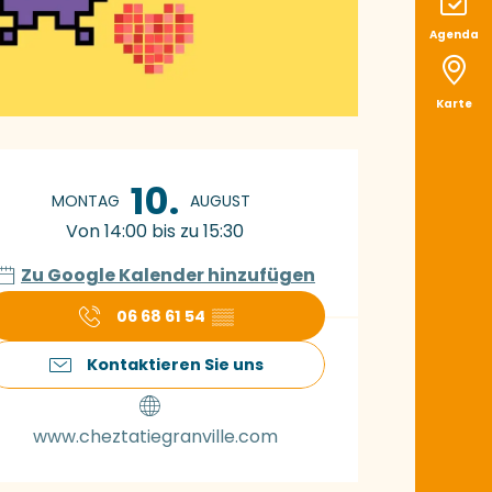
Agenda
Karte
ffnungszeiten & K
10.
MONTAG
AUGUST
Von 14:00 bis zu 15:30
Zu Google Kalender hinzufügen
06 68 61 54
▒▒
Kontaktieren Sie uns
www.cheztatiegranville.com