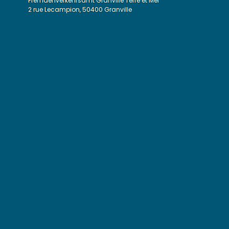
Fremdenverkehrsamt Granville Terre et Mer
2 rue Lecampion, 50400 Granville