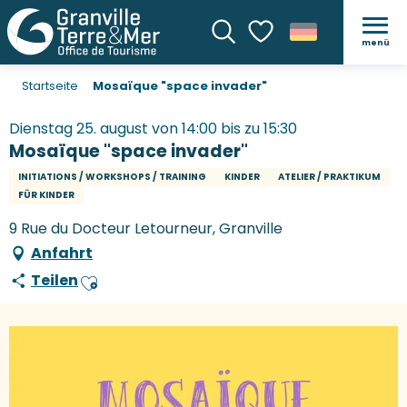
menü
Suche
Voir les favoris
Startseite
Mosaïque "space invader"
Dienstag 25. august von 14:00 bis zu 15:30
Mosaïque "space invader"
INITIATIONS / WORKSHOPS / TRAINING
KINDER
ATELIER / PRAKTIKUM
FÜR KINDER
9 Rue du Docteur Letourneur, Granville
Anfahrt
Teilen
Ajouter aux favoris