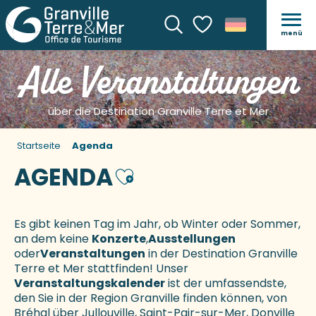
menü
Suche
Voir les favoris
Alle Veranstaltungen
über die Destination Granville Terre et Mer
Startseite
Agenda
AGENDA
Ajouter aux favoris
Es gibt keinen Tag im Jahr, ob Winter oder Sommer,
an dem keine
Konzerte
,
Ausstellungen
oder
Veranstaltungen
in der Destination Granville
Terre et Mer stattfinden! Unser
Veranstaltungskalender
ist der umfassendste,
den Sie in der Region Granville finden können, von
Bréhal über Jullouville, Saint-Pair-sur-Mer, Donville