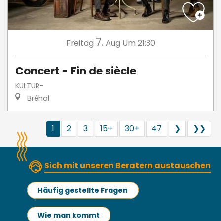
7.
Freitag
Aug
Um 21:30
Concert - Fin de siècle
KULTUR-
Bréhal
1
2
3
15+
30+
47
❯
❯❯
Sich mit unseren Beratern austauschen
Häufig gestellte Fragen
Wie man kommt