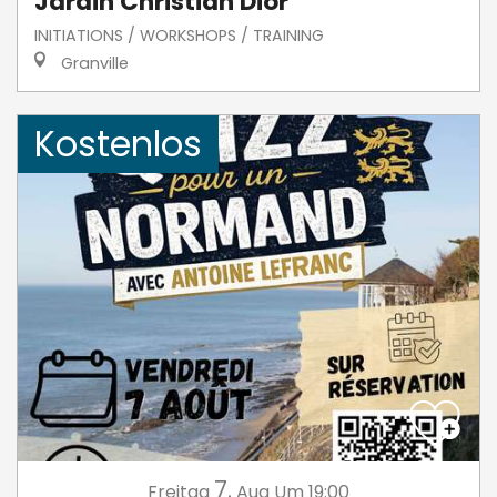
Jardin Christian Dior
INITIATIONS / WORKSHOPS / TRAINING
Granville
Kostenlos
7.
Freitag
Aug
Um 19:00