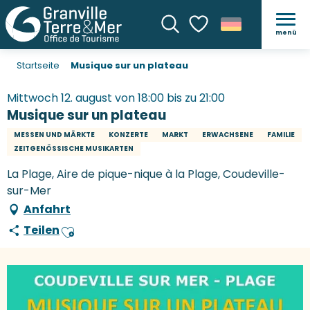
menü
Suche
Voir les favoris
Startseite
Musique sur un plateau
Mittwoch 12. august von 18:00 bis zu 21:00
Musique sur un plateau
MESSEN UND MÄRKTE
KONZERTE
MARKT
ERWACHSENE
FAMILIE
ZEITGENÖSSISCHE MUSIKARTEN
La Plage, Aire de pique-nique à la Plage, Coudeville-
sur-Mer
Anfahrt
Teilen
Ajouter aux favoris