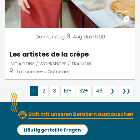
6.
Donnerstag
Aug
Um 16:00
Les artistes de la crêpe
INITIATIONS / WORKSHOPS / TRAINING
La Lucerne-d'Outremer
1
2
3
16+
32+
48
❯
❯❯
Sich mit unseren Beratern austauschen
Häufig gestellte Fragen