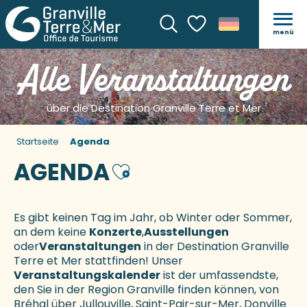
menü
Suche
Voir les favoris
Alle Veranstaltungen
über die Destination Granville Terre et Mer
Startseite
Agenda
AGENDA
Ajouter aux favoris
Es gibt keinen Tag im Jahr, ob Winter oder Sommer,
an dem keine
Konzerte
,
Ausstellungen
oder
Veranstaltungen
in der Destination Granville
Terre et Mer stattfinden! Unser
Veranstaltungskalender
ist der umfassendste,
den Sie in der Region Granville finden können, von
Bréhal über Jullouville, Saint-Pair-sur-Mer, Donville