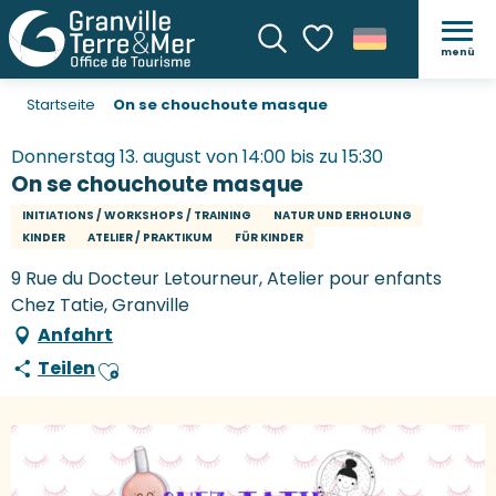
menü
Suche
Voir les favoris
Startseite
On se chouchoute masque
Donnerstag 13. august von 14:00 bis zu 15:30
On se chouchoute masque
INITIATIONS / WORKSHOPS / TRAINING
NATUR UND ERHOLUNG
KINDER
ATELIER / PRAKTIKUM
FÜR KINDER
9 Rue du Docteur Letourneur, Atelier pour enfants
Chez Tatie, Granville
Anfahrt
Teilen
Ajouter aux favoris