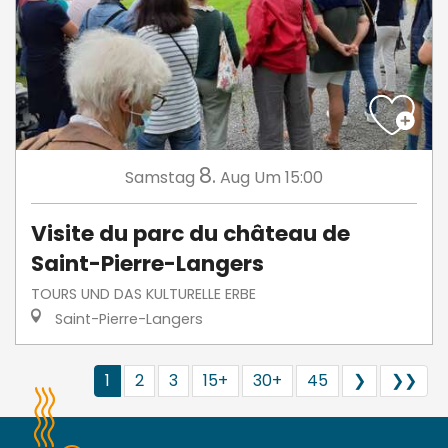
8.
Samstag
Aug
Um 15:00
Visite du parc du château de
Saint-Pierre-Langers
TOURS UND DAS KULTURELLE ERBE
Saint-Pierre-Langers
1
2
3
15+
30+
45
❯
❯❯