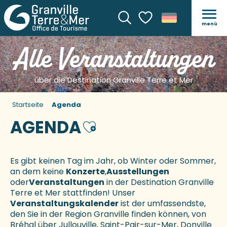
menü
Suche
Voir les favoris
Alle Veranstaltungen
über die Destination Granville Terre et Mer
Startseite
Agenda
AGENDA
Ajouter aux favoris
Es gibt keinen Tag im Jahr, ob Winter oder Sommer,
an dem keine
Konzerte
,
Ausstellungen
oder
Veranstaltungen
in der Destination Granville
Terre et Mer stattfinden! Unser
Veranstaltungskalender
ist der umfassendste,
den Sie in der Region Granville finden können, von
Bréhal über Jullouville, Saint-Pair-sur-Mer, Donville