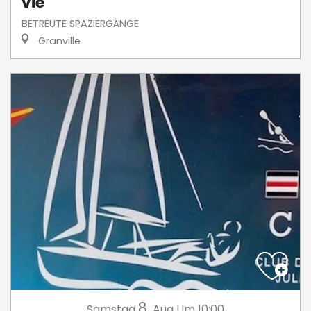
vie
BETREUTE SPAZIERGÄNGE
Granville
8.
Samstag
Aug
Um 10:00