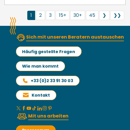
1
2
3
15+
30+
45
❯
❯❯
Sich mit unseren Beratern austauschen
Häufig gestellte Fragen
Wie man kommt
+33 (0)2 33 91 30 03
Kontakt
Mit uns arbeiten