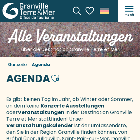
menü
Suche
Voir les favoris
Alle Veranstaltungen
über die Destination Granville Terre et Mer
Startseite
Agenda
AGENDA
Ajouter aux favoris
Es gibt keinen Tag im Jahr, ob Winter oder Sommer,
an dem keine
Konzerte
,
Ausstellungen
oder
Veranstaltungen
in der Destination Granville
Terre et Mer stattfinden! Unser
Veranstaltungskalender
ist der umfassendste,
den Sie in der Region Granville finden können, von
Bréhal über Jullouville, Saint-Pair-sur-Mer, Donville