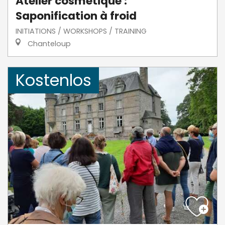
Atelier cosmétique :
Saponification à froid
INITIATIONS / WORKSHOPS / TRAINING
Chanteloup
Kostenlos