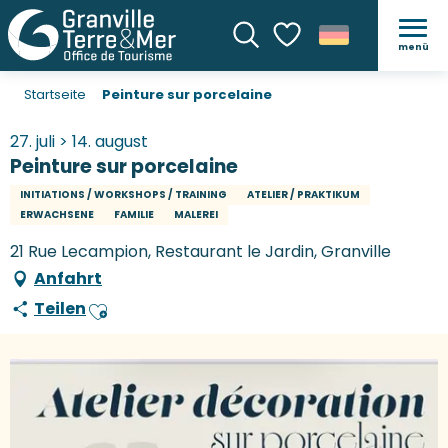
menü
Suche
Voir les favoris
Startseite
Peinture sur porcelaine
27. juli > 14. august
Peinture sur porcelaine
INITIATIONS / WORKSHOPS / TRAINING
ATELIER / PRAKTIKUM
ERWACHSENE
FAMILIE
MALEREI
21 Rue Lecampion, Restaurant le Jardin, Granville
Anfahrt
Teilen
Ajouter aux favoris