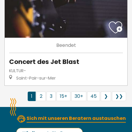
Beendet
Concert des Jet Blast
KULTUR-
Saint-Pair-sur-Mer
1
2
3
15+
30+
45
❯
❯❯
Sich mit unseren Beratern austauschen