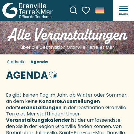
menü
Suche
Voir les favoris
Alle Veranstaltungen
über die Destination Granville Terre et Mer
Startseite
Agenda
AGENDA
Ajouter aux favoris
Es gibt keinen Tag im Jahr, ob Winter oder Sommer,
an dem keine
Konzerte
,
Ausstellungen
oder
Veranstaltungen
in der Destination Granville
Terre et Mer stattfinden! Unser
Veranstaltungskalender
ist der umfassendste,
den Sie in der Region Granville finden können, von
Bréhal über Jullouville, Saint-Pair-sur-Mer, Donville