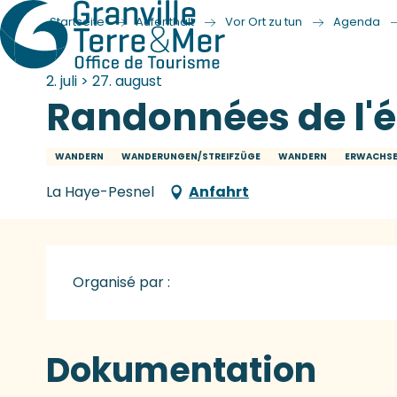
Startseite
Aufenthalt
Vor Ort zu tun
Agenda
2. juli > 27. august
Randonnées de l'é
WANDERN
WANDERUNGEN/STREIFZÜGE
WANDERN
ERWACHS
La Haye-Pesnel
Anfahrt
Organisé par :
Dokumentation