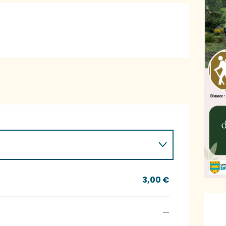
3,00 €
Ö
—