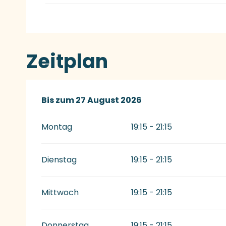
Zeitplan
vom
Bis zum
2 Juli 2026
27 August 2026
bis zum
27 August 2026
Montag
19:15 - 21:15
Dienstag
19:15 - 21:15
Mittwoch
19:15 - 21:15
Donnerstag
19:15 - 21:15