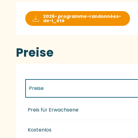
2026- programme-randonnées-
de-l_été
Preise
Preise
Preise 2027
Preis für Erwachsene
Kostenlos