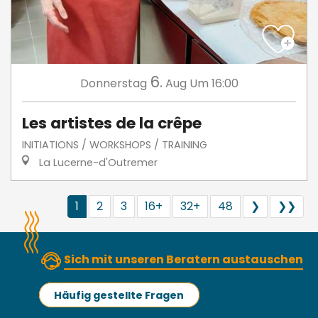
6.
Donnerstag
Aug
Um 16:00
Les artistes de la crêpe
INITIATIONS / WORKSHOPS / TRAINING
La Lucerne-d'Outremer
1
2
3
16+
32+
48
❯
❯❯
Sich mit unseren Beratern austauschen
Häufig gestellte Fragen