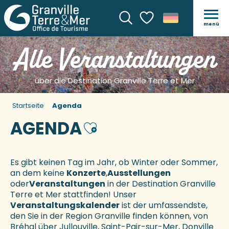
menü
Suche
Voir les favoris
Alle Veranstaltungen
über die Destination Granville Terre et Mer
Startseite
Agenda
AGENDA
Ajouter aux favoris
Es gibt keinen Tag im Jahr, ob Winter oder Sommer,
an dem keine
Konzerte
,
Ausstellungen
oder
Veranstaltungen
in der Destination Granville
Terre et Mer stattfinden! Unser
Veranstaltungskalender
ist der umfassendste,
den Sie in der Region Granville finden können, von
Bréhal über Jullouville, Saint-Pair-sur-Mer, Donville