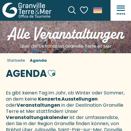
menü
Suche
Voir les favoris
Alle Veranstaltungen
über die Destination Granville Terre et Mer
Startseite
Agenda
AGENDA
Ajouter aux favoris
Es gibt keinen Tag im Jahr, ob Winter oder Sommer,
an dem keine
Konzerte
,
Ausstellungen
oder
Veranstaltungen
in der Destination Granville
Terre et Mer stattfinden! Unser
Veranstaltungskalender
ist der umfassendste,
den Sie in der Region Granville finden können, von
Bréhal über Jullouville, Saint-Pair-sur-Mer, Donville