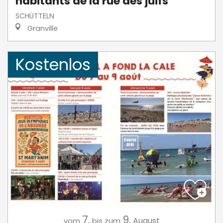
habitants de la rue des juifs
SCHÜTTELN
Granville
Kostenlos
7.
9.
August
vom
bis zum