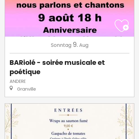
9.
Sonntag
Aug
BARiolé - soirée musicale et
poétique
ANDERE
Granville