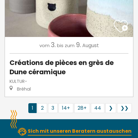
3.
9.
August
vom
bis zum
Créations de pièces en grès de
Dune céramique
KULTUR-
Bréhal
1
2
3
14+
28+
44
❯
❯❯
Sich mit unseren Beratern austauschen