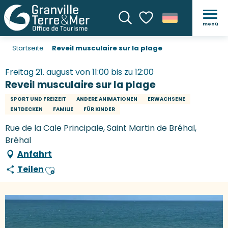
menü
Suche
Voir les favoris
Startseite
Reveil musculaire sur la plage
Freitag 21. august von 11:00 bis zu 12:00
Reveil musculaire sur la plage
SPORT UND FREIZEIT
ANDERE ANIMATIONEN
ERWACHSENE
ENTDECKEN
FAMILIE
FÜR KINDER
Rue de la Cale Principale, Saint Martin de Bréhal,
Bréhal
Anfahrt
Teilen
Ajouter aux favoris